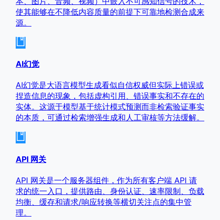
本、图片、音频、视频）中嵌入不可感知信号的技术，
使其能够在不降低内容质量的前提下可靠地检测合成来
源。
AI幻觉
AI幻觉是大语言模型生成看似自信权威但实际上错误或
捏造信息的现象，包括虚构引用、错误事实和不存在的
实体。这源于模型基于统计模式预测而非检索验证事实
的本质，可通过检索增强生成和人工审核等方法缓解。
API 网关
API 网关是一个服务器组件，作为所有客户端 API 请
求的统一入口，提供路由、身份认证、速率限制、负载
均衡、缓存和请求/响应转换等横切关注点的集中管
理。