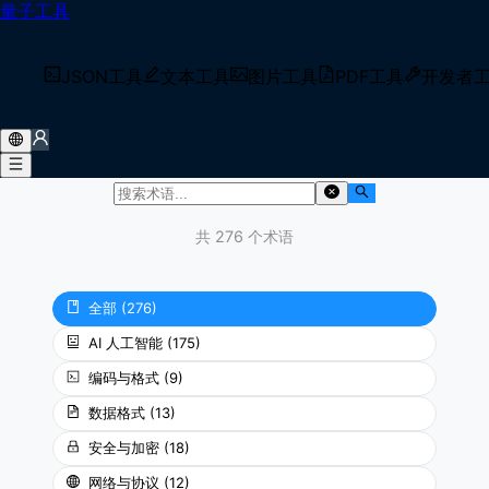
量子工具
术语库
JSON工具
文本工具
图片工具
PDF工具
开发者
常见开发者术语和技术概念的清晰定义和解释。
共 276 个术语
全部
(
276
)
AI 人工智能
(
175
)
编码与格式
(
9
)
数据格式
(
13
)
安全与加密
(
18
)
网络与协议
(
12
)