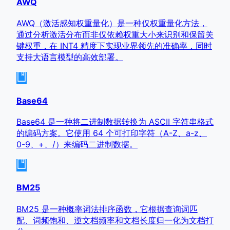
AWQ
AWQ（激活感知权重量化）是一种仅权重量化方法，
通过分析激活分布而非仅依赖权重大小来识别和保留关
键权重，在 INT4 精度下实现业界领先的准确率，同时
支持大语言模型的高效部署。
Base64
Base64 是一种将二进制数据转换为 ASCII 字符串格式
的编码方案。它使用 64 个可打印字符（A-Z、a-z、
0-9、+、/）来编码二进制数据。
BM25
BM25 是一种概率词法排序函数，它根据查询词匹
配、词频饱和、逆文档频率和文档长度归一化为文档打