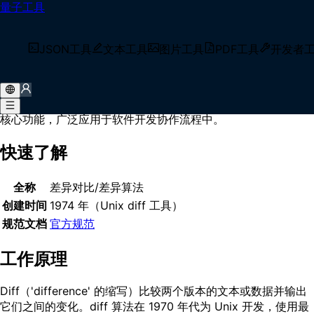
量子工具
首页
/
术语库
/
差异对比
什么是 差异对比？
JSON工具
文本工具
图片工具
PDF工具
开发者
差异对比是一种比较技术，用于识别和显示两组数据之间的差
异。它基于最长公共子序列算法，能够精确标记文本文件或代码
中添加、删除和修改的内容，是版本控制系统和代码审查工具的
核心功能，广泛应用于软件开发协作流程中。
快速了解
全称
差异对比/差异算法
创建时间
1974 年（Unix diff 工具）
规范文档
官方规范
工作原理
Diff（'difference' 的缩写）比较两个版本的文本或数据并输出
它们之间的变化。diff 算法在 1970 年代为 Unix 开发，使用最