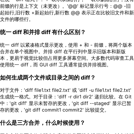
前缀的行是上下文（未更改）。'@@' 标记显示行号：@@ -旧
起始行,旧行数 +新起始行,新行数 @@ 表示正在比较旧文件和新
文件的哪些行。
统一 diff 和并排 diff 有什么区别？
统一 diff 以紧凑格式显示更改，使用 + 和 - 前缀，将两个版本
合并在单个视图中。并排 diff 在平行列中显示旧版本和新版
本，更易于视觉比较但占用更多屏幕空间。大多数代码审查工具
使用统一 diff，而 GUI diff 工具通常提供并排视图。
如何生成两个文件或目录之间的 diff？
对于文件：'diff file1.txt file2.txt' 或 'diff -u file1.txt file2.txt'
生成统一格式。对于目录：'diff -r dir1 dir2' 递归比较。在 Git
中：'git diff' 显示未暂存的更改，'git diff --staged' 显示已暂
存的更改，'git diff commit1 commit2' 比较提交。
什么是三方合并，什么时候使用？