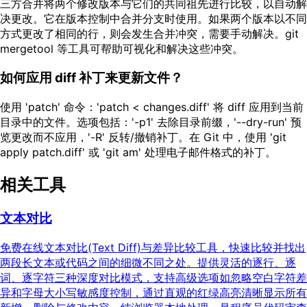
三方合并将两个修改版本与它们的共同祖先进行比较，以自动解
决更改。它在版本控制中合并分支时使用。如果两个版本以不同
方式更改了相同的行，则会发生合并冲突，需要手动解决。git
mergetool 等工具可帮助可视化和解决这些冲突。
如何应用 diff 补丁来更新文件？
使用 'patch' 命令：'patch < changes.diff' 将 diff 应用到当前
目录中的文件。选项包括：'-p1' 去除目录前缀，'--dry-run' 预
览更改而不应用，'-R' 反转/撤销补丁。在 Git 中，使用 'git
apply patch.diff' 或 'git am' 处理电子邮件格式的补丁。
相关工具
文本对比
免费在线文本对比(Text Diff)与差异比较工具，快速比较并找出
两段长文本或代码之间的细微不同之处。提供灵活的逐行、逐
词、逐字符三种深度对比模式，支持高级选项如忽略空白字符差
异和字母大小写敏感度控制，通过直观的红绿高亮清晰显示所有