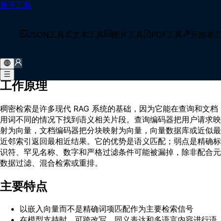
量子工具
首页
/
术语库
/
稠密检索（Dense Retrieval）
什么是 稠密检索（Dense Retrieval）？
JSON工具
文本工具
图片工具
PDF工具
开发者
稠密检索（Dense Retrieval）是一种语义搜索方法，它把查询
和文档表示为稠密嵌入向量，并通过向量相似度检索结果。
工作原理
稠密检索是许多现代 RAG 系统的基础，因为它能在查询和文档
用词不同的情况下找到语义相关片段。查询编码器把用户请求映
射为向量，文档编码器把分块映射为向量，向量数据库或近似最
近邻索引返回最相近结果。它的优势是语义匹配；弱点是精确标
识符、罕见名称、数字和严格过滤条件可能被漏掉，除非配合元
数据过滤、混合检索或重排。
主要特点
以嵌入向量而不是精确词项匹配作为主要检索信号
在模型支持时，可跨改写、同义表达和多语言内容进行语