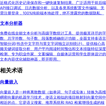
近格式化历史记录保存和一键快速复制结果。广泛适用于前后端
API接口调试、日志数据分析、以及各类系统配置文件编辑。无
需注册登录，100%纯前端本地处理，绝不泄露您的数据隐私。
文本分析器
免费在线全能文本分析与高级字数统计工具。提供极其详尽的字
数、总字符数、句子数、段落数精确统计功能，全面支持多语言
智能分词(包含中文字符与英文字词独立识别统计)。提供核心高
频关键词提取分析、用户平均阅读时间预估和文本排版特征深度
检测。专为职业作家、文案编辑、自媒体运营和学生群体设计的
文本内容优化辅助神器，即开即用。
相关术语
向量嵌入
向量嵌入是一种将离散数据（如单词、句子或实体）转换为高维
稠密向量的机器学习技术，使语义相似的项目映射到向量空间中
相近的点。它是语义搜索、推荐系统和 RAG 检索增强生成的核