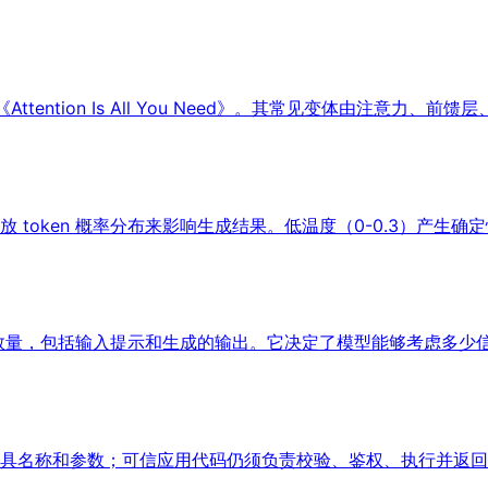
《Attention Is All You Need》。其常见变体由注意
oken 概率分布来影响生成结果。低温度（0-0.3）产生确定
n 数量，包括输入提示和生成的输出。它决定了模型能够考虑多
具名称和参数；可信应用代码仍须负责校验、鉴权、执行并返回