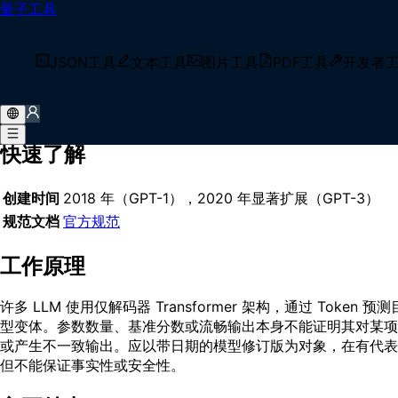
量子工具
首页
/
术语库
/
大语言模型
什么是 大语言模型？
JSON工具
文本工具
图片工具
PDF工具
开发者
大语言模型（LLM，Large Language Model）是一
码策略、工具、检索和评测协议。
快速了解
创建时间
2018 年（GPT-1），2020 年显著扩展（GPT-3）
规范文档
官方规范
工作原理
许多 LLM 使用仅解码器 Transformer 架构，通过 
型变体。参数数量、基准分数或流畅输出本身不能证明其对某项
或产生不一致输出。应以带日期的模型修订版为对象，在有代表
但不能保证事实性或安全性。