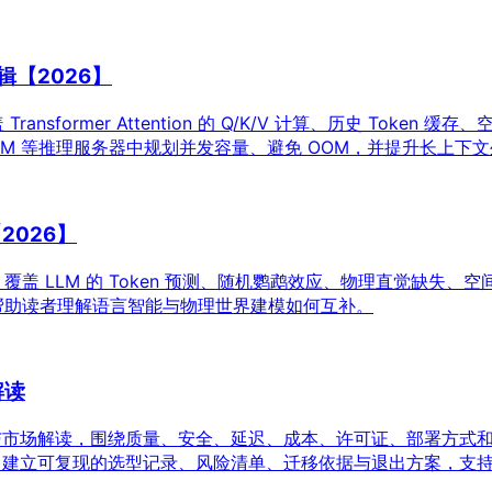
逻辑【2026】
nsformer Attention 的 Q/K/V 计算、历史 Token
开发者在 vLLM 等推理服务器中规划并发容量、避免 OOM，并提升长上
2026】
 LLM 的 Token 预测、随机鹦鹉效应、物理直觉缺失、空间推
，帮助读者理解语言智能与物理世界建模如何互补。
解读
力与市场解读，围绕质量、安全、延迟、成本、许可证、部署方式和
场景中建立可复现的选型记录、风险清单、迁移依据与退出方案，支