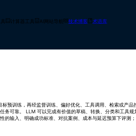
工具
计算器工具
AI网站导航
技术博客
术语库
类根据学习到的参数和提供的上下文预测、评分或生成 Token 序列
Token 预测目标预训练，再经监督训练、偏好优化、工具调用、检
任务可靠。 LLM 可以完成有价值的草稿、转换、分类和工具
性的输入、明确成功标准、对抗案例、成本与延迟预算下评测；