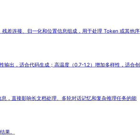
力、前馈层、残差连接、归一化和位置信息组成，用于处理 Token 或其他序
性输出，适合代码生成；高温度（0.7-1.2）增加多样性，适合创
少信息，直接影响长文档处理、多轮对话记忆和复杂推理任务的能
结果。