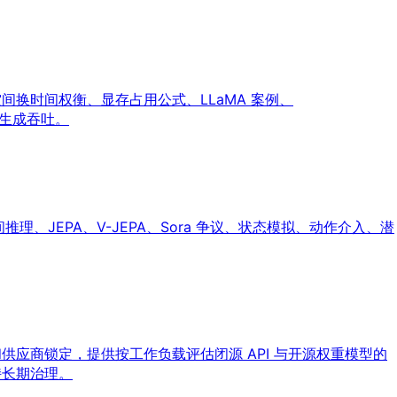
 缓存、空间换时间权衡、显存占用公式、LLaMA 案例、
下文生成吞吐。
理、JEPA、V-JEPA、Sora 争议、状态模拟、动作介入、潜
供应商锁定，提供按工作负载评估闭源 API 与开源权重模型的
持长期治理。