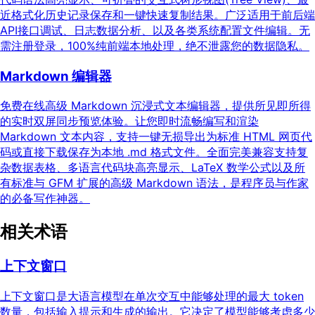
近格式化历史记录保存和一键快速复制结果。广泛适用于前后端
API接口调试、日志数据分析、以及各类系统配置文件编辑。无
需注册登录，100%纯前端本地处理，绝不泄露您的数据隐私。
Markdown 编辑器
免费在线高级 Markdown 沉浸式文本编辑器，提供所见即所得
的实时双屏同步预览体验。让您即时流畅编写和渲染
Markdown 文本内容，支持一键无损导出为标准 HTML 网页代
码或直接下载保存为本地 .md 格式文件。全面完美兼容支持复
杂数据表格、多语言代码块高亮显示、LaTeX 数学公式以及所
有标准与 GFM 扩展的高级 Markdown 语法，是程序员与作家
的必备写作神器。
相关术语
上下文窗口
上下文窗口是大语言模型在单次交互中能够处理的最大 token
数量，包括输入提示和生成的输出。它决定了模型能够考虑多少