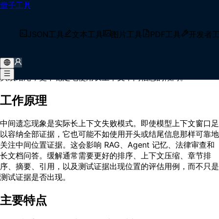
量子工具
首页
/
术语库
/
中间遗忘现象（Lost in the Middle）
什么是 中间遗忘现象（Lost in the
JSON工具
文本工具
图片工具
PDF工具
开发者
Middle）？
中间遗忘现象（Lost in the Middle）是语言模型相比上下文开
头或结尾，更不稳定地使用长上下文中间信息的倾向。
工作原理
中间遗忘现象是实际长上下文失败模式。即使模型上下文窗口足
以容纳全部证据，它也可能不如使用开头或结尾信息那样可靠地
关注中间位置证据。这会影响 RAG、Agent 记忆、法律审查和
长文档问答。缓解通常需要更好的排序、上下文压缩、章节排
序、摘要、引用，以及测试证据出现位置的评估用例，而不只是
测试证据是否出现。
主要特点