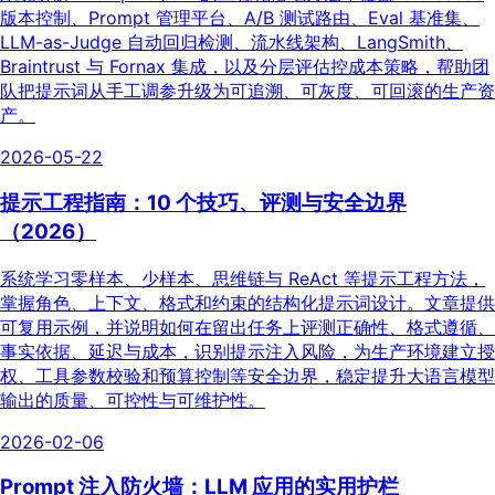
版本控制、Prompt 管理平台、A/B 测试路由、Eval 基准集、
LLM-as-Judge 自动回归检测、流水线架构、LangSmith、
Braintrust 与 Fornax 集成，以及分层评估控成本策略，帮助团
队把提示词从手工调参升级为可追溯、可灰度、可回滚的生产资
产。
2026-05-22
提示工程指南：10 个技巧、评测与安全边界
（2026）
系统学习零样本、少样本、思维链与 ReAct 等提示工程方法，
掌握角色、上下文、格式和约束的结构化提示词设计。文章提供
可复用示例，并说明如何在留出任务上评测正确性、格式遵循、
事实依据、延迟与成本，识别提示注入风险，为生产环境建立授
权、工具参数校验和预算控制等安全边界，稳定提升大语言模型
输出的质量、可控性与可维护性。
2026-02-06
Prompt 注入防火墙：LLM 应用的实用护栏