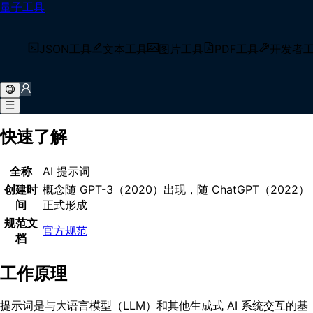
量子工具
首页
/
术语库
/
提示词
什么是 提示词？
JSON工具
文本工具
图片工具
PDF工具
开发者
提示词是提供给 AI 模型的自然语言输入或指令，用于引导模型
生成响应，作为人机交互的主要接口，通过精心设计的文本、上
下文和格式指令来塑造模型的输出。
快速了解
全称
AI 提示词
创建时
概念随 GPT-3（2020）出现，随 ChatGPT（2022）
间
正式形成
规范文
官方规范
档
工作原理
提示词是与大语言模型（LLM）和其他生成式 AI 系统交互的基