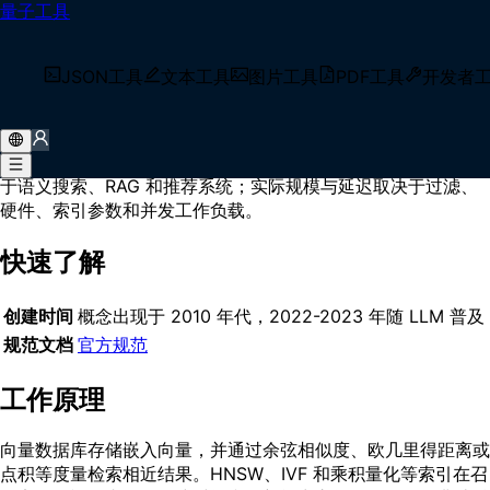
量子工具
首页
/
术语库
/
向量数据库
什么是 向量数据库？
JSON工具
文本工具
图片工具
PDF工具
开发者
向量数据库是专为存储、索引和查询高维向量嵌入设计的数据库
系统，使用 HNSW、IVF 等近似最近邻算法在召回率、延迟、
内存与更新成本之间权衡。它支持余弦相似度等距离度量，可用
于语义搜索、RAG 和推荐系统；实际规模与延迟取决于过滤、
硬件、索引参数和并发工作负载。
快速了解
创建时间
概念出现于 2010 年代，2022-2023 年随 LLM 普及
规范文档
官方规范
工作原理
向量数据库存储嵌入向量，并通过余弦相似度、欧几里得距离或
点积等度量检索相近结果。HNSW、IVF 和乘积量化等索引在召