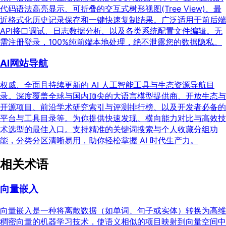
代码语法高亮显示、可折叠的交互式树形视图(Tree View)、最
近格式化历史记录保存和一键快速复制结果。广泛适用于前后端
API接口调试、日志数据分析、以及各类系统配置文件编辑。无
需注册登录，100%纯前端本地处理，绝不泄露您的数据隐私。
AI网站导航
权威、全面且持续更新的 AI 人工智能工具与生态资源导航目
录。深度覆盖全球与国内顶尖的大语言模型提供商、开放生态与
开源项目、前沿学术研究索引与评测排行榜、以及开发者必备的
平台与工具目录等。为你提供快速发现、横向能力对比与高效技
术选型的最佳入口。支持精准的关键词搜索与个人收藏分组功
能，分类分区清晰易用，助你轻松掌握 AI 时代生产力。
相关术语
向量嵌入
向量嵌入是一种将离散数据（如单词、句子或实体）转换为高维
稠密向量的机器学习技术，使语义相似的项目映射到向量空间中