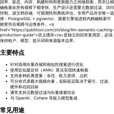
回率、延迟、内存、构建时间和更新能力之间做权衡，而非让精
确检索在所有规模下都变快。生产设计还需要元数据过滤、访问
控制、源文档存储、可观测性和离线评估。专用产品并非唯一选
择：PostgreSQL + pgvector、搜索引擎或进程内精确检索可
能更符合规模与运维条件。<a
href="https://qubittool.com/zh/blog/llm-semantic-caching-
production-guide">语义缓存</a>是独立的回答复用层，必须
保持租户、模型、提示词和来源版本边界。
主要特点
针对高维向量存储和相似性搜索进行优化
使用近似最近邻（ANN）算法实现快速检索
支持多种距离度量：余弦、欧几里得、点积
可分布式承载大规模向量，实际延迟取决于索引、过滤、
硬件和召回目标
通常支持元数据过滤与向量搜索结合
与 OpenAI、Cohere 等嵌入模型集成
常见用途