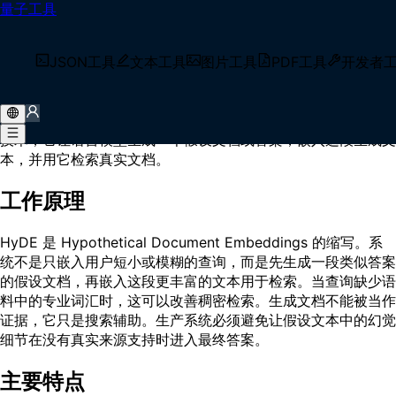
量子工具
首页
/
术语库
/
HyDE（Hypothetical Document Embeddings）
什么是 HyDE（Hypothetical Document
JSON工具
文本工具
图片工具
PDF工具
开发者
Embeddings）？
HyDE（Hypothetical Document Embeddings）是一种检索
技术，它让语言模型生成一个假设文档或答案，嵌入这段生成文
本，并用它检索真实文档。
工作原理
HyDE 是 Hypothetical Document Embeddings 的缩写。系
统不是只嵌入用户短小或模糊的查询，而是先生成一段类似答案
的假设文档，再嵌入这段更丰富的文本用于检索。当查询缺少语
料中的专业词汇时，这可以改善稠密检索。生成文档不能被当作
证据，它只是搜索辅助。生产系统必须避免让假设文本中的幻觉
细节在没有真实来源支持时进入最终答案。
主要特点