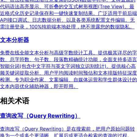
代码语法高亮显示、可折叠的交互式树形视图(Tree View)、最
近格式化历史记录保存和一键快速复制结果。广泛适用于前后端
API接口调试、日志数据分析、以及各类系统配置文件编辑。无
需注册登录，100%纯前端本地处理，绝不泄露您的数据隐私。
文本分析器
免费在线全能文本分析与高级字数统计工具。提供极其详尽的字
数、总字符数、句子数、段落数精确统计功能，全面支持多语言
智能分词(包含中文字符与英文字词独立识别统计)。提供核心高
频关键词提取分析、用户平均阅读时间预估和文本排版特征深度
检测。专为职业作家、文案编辑、自媒体运营和学生群体设计的
文本内容优化辅助神器，即开即用。
相关术语
查询改写（Query Rewriting）
查询改写（Query Rewriting）是在搜索前，把用户原始问题转
换为一个或多个更清晰、扩展后或更适合检索的查询的过程。