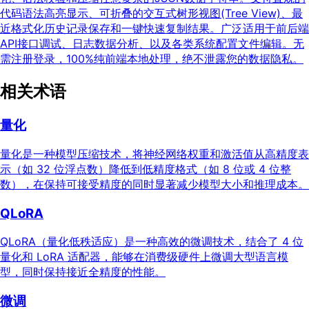
代码语法高亮显示、可折叠的交互式树形视图(Tree View)、最
近格式化历史记录保存和一键快速复制结果。广泛适用于前后端
API接口调试、日志数据分析、以及各类系统配置文件编辑。无
需注册登录，100%纯前端本地处理，绝不泄露您的数据隐私。
相关术语
量化
量化是一种模型压缩技术，将神经网络权重和激活值从高精度表
示（如 32 位浮点数）降低到低精度格式（如 8 位或 4 位整
数），在保持可接受精度的同时显著减少模型大小和推理成本。
QLoRA
QLoRA（量化低秩适应）是一种高效的微调技术，结合了 4 位
量化和 LoRA 适配器，能够在消费级硬件上微调大型语言模
型，同时保持接近全精度的性能。
微调