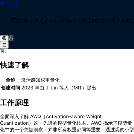
量子工具
首页
/
术语库
/
AWQ
什么是 AWQ？
JSON工具
文本工具
图片工具
PDF工具
开发者
AWQ（激活感知权重量化）是一种仅权重量化方法，通过分析
激活分布而非仅依赖权重大小来识别和保留关键权重，在 INT4
精度下实现业界领先的准确率，同时支持大语言模型的高效部
署。
快速了解
全称
激活感知权重量化
创建时间
2023 年由 Ji Lin 等人（MIT）提出
工作原理
全面深入了解 AWQ（Activation-aware Weight
Quantization）这一先进的模型量化技术。AWQ 揭示了模型量
化中的一个关键洞察：并非所有权重都同等重要。通过观察小型