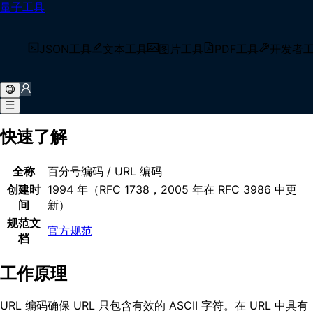
量子工具
首页
/
术语库
/
URL 编码
什么是 URL 编码？
JSON工具
文本工具
图片工具
PDF工具
开发者
URL 编码（百分号编码）是一种在统一资源标识符（URI）中编
码信息的机制，通过将不安全的 ASCII 字符替换为 '%' 后跟两
个表示字符字节值的十六进制数字来实现。
快速了解
全称
百分号编码 / URL 编码
创建时
1994 年（RFC 1738，2005 年在 RFC 3986 中更
间
新）
规范文
官方规范
档
工作原理
URL 编码确保 URL 只包含有效的 ASCII 字符。在 URL 中具有