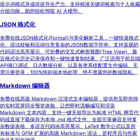
提示词模式并成倍提升生产力。支持精准关键词检索与个人收藏
分组功能，助您轻松驾驭 AI 大模型。
JSON 格式化
免费在线JSON格式化(Format)与美化解析工具，一键快速格式
化、语法校验和压缩任意复杂的JSON数据字符串。支持直观的
代码语法高亮显示、可折叠的交互式树形视图(Tree View)、最
近格式化历史记录保存和一键快速复制结果。广泛适用于前后端
API接口调试、日志数据分析、以及各类系统配置文件编辑。无
需注册登录，100%纯前端本地处理，绝不泄露您的数据隐私。
Markdown 编辑器
免费在线高级 Markdown 沉浸式文本编辑器，提供所见即所得
的实时双屏同步预览体验。让您即时流畅编写和渲染
Markdown 文本内容，支持一键无损导出为标准 HTML 网页代
码或直接下载保存为本地 .md 格式文件。全面完美兼容支持复
杂数据表格、多语言代码块高亮显示、LaTeX 数学公式以及所
有标准与 GFM 扩展的高级 Markdown 语法，是程序员与作家