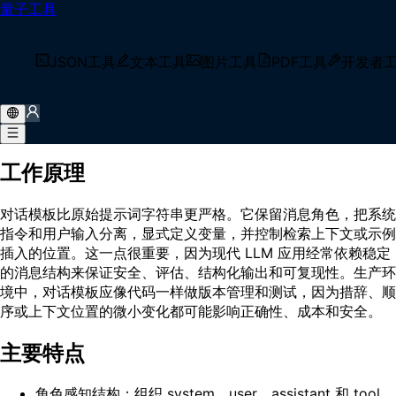
量子工具
首页
/
术语库
/
对话模板（ChatTemplate）
什么是 对话模板（ChatTemplate）？
JSON工具
文本工具
图片工具
PDF工具
开发者
对话模板（ChatTemplate）是可复用的角色化消息模板，用于
把变量、指令、示例、检索上下文和输出要求转换为提供给语言
模型的结构化聊天消息。
工作原理
对话模板比原始提示词字符串更严格。它保留消息角色，把系统
指令和用户输入分离，显式定义变量，并控制检索上下文或示例
插入的位置。这一点很重要，因为现代 LLM 应用经常依赖稳定
的消息结构来保证安全、评估、结构化输出和可复现性。生产环
境中，对话模板应像代码一样做版本管理和测试，因为措辞、顺
序或上下文位置的微小变化都可能影响正确性、成本和安全。
主要特点
角色感知结构：组织 system、user、assistant 和 tool