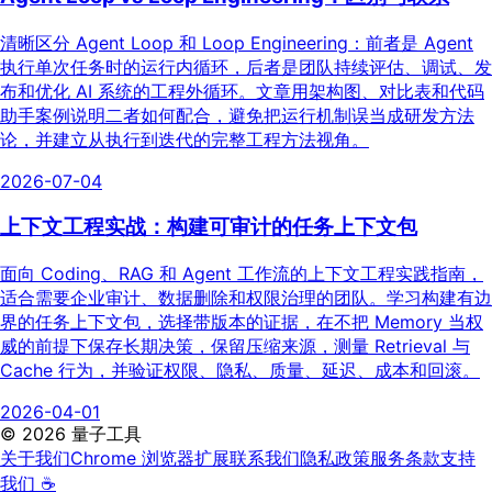
清晰区分 Agent Loop 和 Loop Engineering：前者是 Agent
执行单次任务时的运行内循环，后者是团队持续评估、调试、发
布和优化 AI 系统的工程外循环。文章用架构图、对比表和代码
助手案例说明二者如何配合，避免把运行机制误当成研发方法
论，并建立从执行到迭代的完整工程方法视角。
2026-07-04
上下文工程实战：构建可审计的任务上下文包
面向 Coding、RAG 和 Agent 工作流的上下文工程实践指南，
适合需要企业审计、数据删除和权限治理的团队。学习构建有边
界的任务上下文包，选择带版本的证据，在不把 Memory 当权
威的前提下保存长期决策，保留压缩来源，测量 Retrieval 与
Cache 行为，并验证权限、隐私、质量、延迟、成本和回滚。
2026-04-01
©
2026
量子工具
关于我们
Chrome 浏览器扩展
联系我们
隐私政策
服务条款
支持
我们 ☕