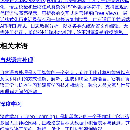
免费在线JSON格式化(Format)与美化解析工具，一键快速格式
化、语法校验和压缩任意复杂的JSON数据字符串。支持直观的
代码语法高亮显示、可折叠的交互式树形视图(Tree View)、最
近格式化历史记录保存和一键快速复制结果。广泛适用于前后端
API接口调试、日志数据分析、以及各类系统配置文件编辑。无
需注册登录，100%纯前端本地处理，绝不泄露您的数据隐私。
相关术语
自然语言处理
自然语言处理是人工智能的一个分支，专注于使计算机能够以有
意义和有用的方式理解、解释、生成和响应人类语言。它将计算
语言学与机器学习和深度学习技术相结合，弥合人类交流与计算
机理解之间的鸿沟。
深度学习
深度学习（Deep Learning）是机器学习的一个子领域：它训练
多层人工神经网络，围绕指定目标从数据中拟合表示与预测。其
行为取决于架构、数据、优化、正则化和评测协议。