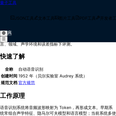
量子工具
首页
/
术语库
/
语音识别
什么是 语音识别？
JSON工具
文本工具
图片工具
PDF工具
开发者
语音识别（Speech Recognition），又称自动语音识别
（ASR）或语音转文本（STT），是把口语音频转换为文本假设
的技术。系统根据音频信号估计词或 Token，并在明确的语
言、领域、声学环境和误差指标下评测。
快速了解
全称
自动语音识别
创建时间
1952 年（贝尔实验室 Audrey 系统）
规范文档
官方规范
工作原理
语音识别系统将音频波形映射为 Token，再形成文本。早期系
统常组合声学特征、隐马尔可夫模型和语言模型；当前系统多使