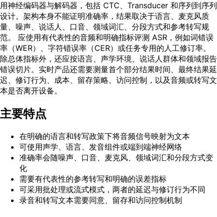
用神经编码器与解码器，包括 CTC、Transducer 和序列到序列
设计。架构本身不能证明准确率，结果取决于语言、麦克风质
量、噪声、说话人、口音、领域词汇、分段方式和参考转写规
范。 应使用有代表性的音频和明确指标评测 ASR，例如词错误
率（WER）、字符错误率（CER）或任务专用的人工修订率。
除总体指标外，还应按语言、声学环境、说话人群体和领域报告
错误切片。实时产品还需要测量首个部分结果时间、最终结果延
迟、修订行为、成本、留存策略、访问控制，以及音频或转写文
本是否离开设备。
主要特点
在明确的语言和转写政策下将音频信号映射为文本
可使用声学、语言、发音组件或端到端神经网络
准确率会随噪声、口音、麦克风、领域词汇和分段方式变
化
需要有代表性的参考转写和明确的误差指标
可采用批处理或流式模式，两者的延迟与修订行为不同
录音和转写文本需要同意、留存和访问控制机制