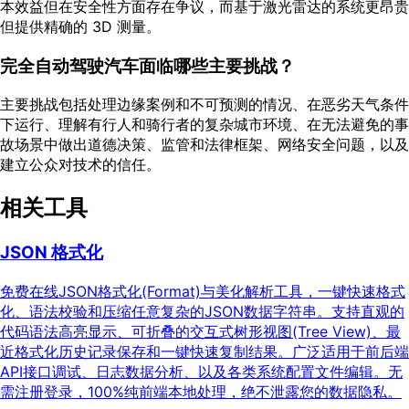
本效益但在安全性方面存在争议，而基于激光雷达的系统更昂贵
但提供精确的 3D 测量。
完全自动驾驶汽车面临哪些主要挑战？
主要挑战包括处理边缘案例和不可预测的情况、在恶劣天气条件
下运行、理解有行人和骑行者的复杂城市环境、在无法避免的事
故场景中做出道德决策、监管和法律框架、网络安全问题，以及
建立公众对技术的信任。
相关工具
JSON 格式化
免费在线JSON格式化(Format)与美化解析工具，一键快速格式
化、语法校验和压缩任意复杂的JSON数据字符串。支持直观的
代码语法高亮显示、可折叠的交互式树形视图(Tree View)、最
近格式化历史记录保存和一键快速复制结果。广泛适用于前后端
API接口调试、日志数据分析、以及各类系统配置文件编辑。无
需注册登录，100%纯前端本地处理，绝不泄露您的数据隐私。