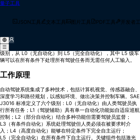
量子工具
首页
/
术语库
/
自动驾驶
什么是 自动驾驶？
JSON工具
文本工具
图片工具
PDF工具
开发者
自动驾驶（Autonomous Driving）是一种使车辆能够在无需人
工干预的情况下自主导航和运行的技术，它结合了传感器、人工
智能和控制系统。自动驾驶涵盖了 SAE 国际定义的各种自动化
级别，从 L0（无自动化）到 L5（完全自动化），其中 L5 级车
辆可以在所有条件下处理所有驾驶任务而无需任何人工输入。
工作原理
自动驾驶系统集成了多种技术，包括计算机视觉、传感器融合、
深度学习和路径规划，以感知环境、做出决策并控制车辆。SAE
J3016 标准定义了六个级别：L0（无自动化）由人类驾驶员执
行所有任务；L1（驾驶辅助）具有单一自动化功能如自适应巡航
控制；L2（部分自动化）结合多种功能但需要驾驶员监督；
L3（有条件自动化）系统处理驾驶但人类必须在被要求时介
入；L4（高度自动化）能够在特定条件下完全自主运行；
L5（完全自动化）在所有条件下自主运行。关键组件包括激光