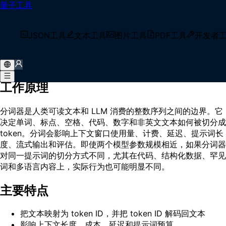
量子工具
首页
/
术语库
/
分词器（Tokenizer）
什么是 分词器（Tokenizer）？
JSON工具
文本工具
图片工具
PDF工具
开发者
分词器（Tokenizer）是把文本转换为语言模型可处理的 token
ID，并把生成的 token ID 解码回文本的组件。
工作原理
分词器是人类可读文本和 LLM 消费的整数序列之间的边界。它
决定单词、标点、空格、代码、数字和非英文文本如何被切分成
token。分词会影响上下文窗口使用量、计费、延迟、提示词长
度、流式输出和评估。即使两个模型参数规模相近，如果分词器
对同一提示词的切分方式不同，尤其在代码、结构化数据、罕见
词和多语言内容上，实际行为也可能明显不同。
主要特点
把文本映射为 token ID，并把 token ID 解码回文本
影响上下文长度、成本、延迟和提示词预算