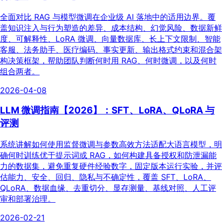
全面对比 RAG 与模型微调在企业级 AI 落地中的适用边界。覆
盖知识注入与行为塑造的差异、成本结构、幻觉风险、数据新鲜
度、可解释性、LoRA 微调、向量数据库、长上下文限制、智能
客服、法务助手、医疗编码、事实更新、输出格式约束和混合架
构决策框架，帮助团队判断何时用 RAG、何时微调，以及何时
组合两者。
2026-04-08
LLM 微调指南【2026】：SFT、LoRA、QLoRA 与
评测
系统讲解如何使用监督微调与参数高效方法适配大语言模型，明
确何时训练优于提示词或 RAG，如何构建具备授权和防泄漏能
力的数据集，避免重复硬件经验数字，固定版本运行实验，并评
估能力、安全、回归、隐私与不确定性，覆盖 SFT、LoRA、
QLoRA、数据血缘、去重切分、显存测量、基线对照、人工评
审和部署治理。
2026-02-21