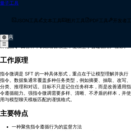
量子工具
首页
/
术语库
/
指令微调（Instruction Tuning）
什么是 指令微调（Instruction
JSON工具
文本工具
图片工具
PDF工具
开发者
Tuning）？
指令微调（Instruction Tuning）是一种监督微调方法，它用多
样化指令-回答样本训练语言模型，使模型学会遵循用户任务。
工作原理
指令微调是 SFT 的一种具体形式，重点在于让模型理解并执行
指令。数据集通常覆盖多种任务类型，例如摘要、抽取、改写、
分类、推理和对话。目标不只是记住任务样本，而是改善通用指
令遵循能力。强指令微调需要多样、清晰、不矛盾的样本，并使
用与模型聊天模板匹配的谨慎格式。
主要特点
一种聚焦指令遵循行为的监督方法