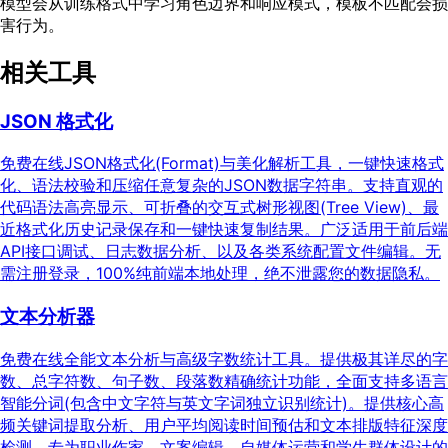
模型会从训练格式中学习角色边界和响应模式，模板不匹配会损
害行为。
相关工具
JSON 格式化
免费在线JSON格式化(Format)与美化解析工具，一键快速格式
化、语法校验和压缩任意复杂的JSON数据字符串。支持直观的
代码语法高亮显示、可折叠的交互式树形视图(Tree View)、最
近格式化历史记录保存和一键快速复制结果。广泛适用于前后端
API接口调试、日志数据分析、以及各类系统配置文件编辑。无
需注册登录，100%纯前端本地处理，绝不泄露您的数据隐私。
文本分析器
免费在线全能文本分析与高级字数统计工具。提供极其详尽的字
数、总字符数、句子数、段落数精确统计功能，全面支持多语言
智能分词(包含中文字符与英文字词独立识别统计)。提供核心高
频关键词提取分析、用户平均阅读时间预估和文本排版特征深度
检测。专为职业作家、文案编辑、自媒体运营和学生群体设计的