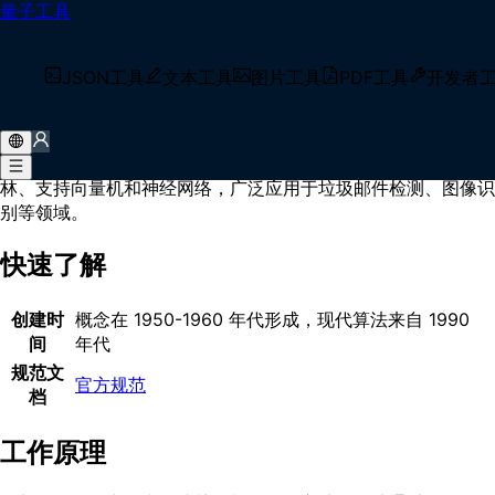
量子工具
首页
/
术语库
/
监督学习
什么是 监督学习？
JSON工具
文本工具
图片工具
PDF工具
开发者
监督学习是最常见的机器学习方法，通过分析带标签的训练数据
学习输入到输出的映射关系。主要分为分类（预测离散类别）和
回归（预测连续值）两类任务，常用算法包括决策树、随机森
林、支持向量机和神经网络，广泛应用于垃圾邮件检测、图像识
别等领域。
快速了解
创建时
概念在 1950-1960 年代形成，现代算法来自 1990
间
年代
规范文
官方规范
档
工作原理