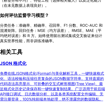
（标签分布不均）、特征工程（选择相关输入）以及泛化能力
（在未见数据上表现良好）。
如何评估监督学习模型？
分类任务：准确率、精确率、召回率、F1 分数、ROC-AUC 和
混淆矩阵。回归任务：MSE（均方误差）、RMSE、MAE（平
均绝对误差）和 R 方。始终使用留出测试集或交叉验证来估计
真实世界性能，而非训练准确率。
相关工具
JSON 格式化
免费在线JSON格式化(Format)与美化解析工具，一键快速格式
化、语法校验和压缩任意复杂的JSON数据字符串。支持直观的
代码语法高亮显示、可折叠的交互式树形视图(Tree View)、最
近格式化历史记录保存和一键快速复制结果。广泛适用于前后端
API接口调试、日志数据分析、以及各类系统配置文件编辑。无
需注册登录，100%纯前端本地处理，绝不泄露您的数据隐私。