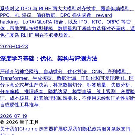
系统对比 DPO 与 RLHF 两大大模型对齐技术。覆盖奖励模型、
PPO、KL 惩罚、偏好数据、DPO 损失函数、reward
hacking、LoRA/QLoRA 结合，以及 IPO、KTO、ORPO 等变
体，帮助团队按模型规模、数据量和工程能力选择对齐策略，避
免把复杂 RLHF 用在不必要场景。
2026-04-23
深度学习基础：优化、架构与评测方法
严谨介绍神经网络、自动微分、优化算法、CNN、序列模型、
Transformer、生成模型、数据泄漏、正则化和可复现评测。区
分示意公式与生产决策，补充数据切分、标签质量、失败分析、
分布偏移、推理成本、隐私边界、模型血缘、线上观测、灰度验
证、成本核算、部署治理和回滚要求，不使用未经验证的性能断
言或硬性工具推荐。
2026-07-19
©
2026
量子工具
关于我们
Chrome 浏览器扩展
联系我们
隐私政策
服务条款
支持