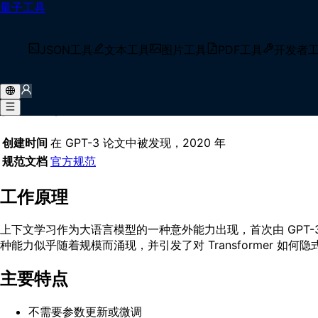
量子工具
首页
/
术语库
/
上下文学习
什么是 上下文学习？
JSON工具
文本工具
图片工具
PDF工具
开发者
上下文学习（In-Context Learning，ICL）是大
快速了解
创建时间
在 GPT-3 论文中被发现，2020 年
规范文档
官方规范
工作原理
上下文学习作为大语言模型的一种意外能力出现，首次由 GPT
种能力似乎随着规模而涌现，并引发了对 Transformer 如
主要特点
不需要参数更新或微调