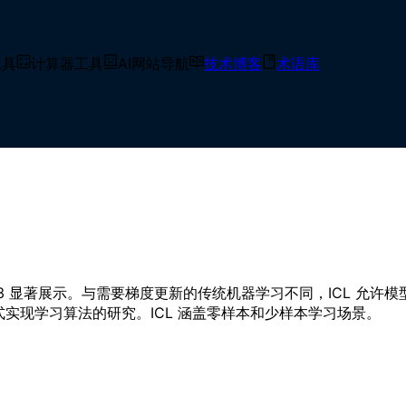
工具
计算器工具
AI网站导航
技术博客
术语库
语言模型从输入提示中提供的示例学习和适应新任务的能力，无需更新模型
-3 显著展示。与需要梯度更新的传统机器学习不同，ICL 允
何隐式实现学习算法的研究。ICL 涵盖零样本和少样本学习场景。