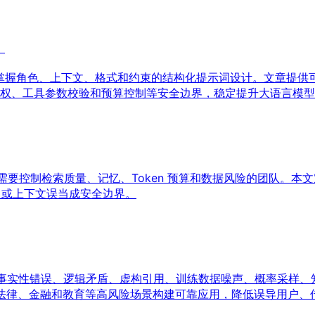
）
法，掌握角色、上下文、格式和约束的结构化提示词设计。文章提
授权、工具参数校验和预算控制等安全边界，稳定提升大语言模
法，适合需要控制检索质量、记忆、Token 预算和数据风险的团队。本文定
t 或上下文误当成安全边界。
盖事实性错误、逻辑矛盾、虚构引用、训练数据噪声、概率采样、
疗、法律、金融和教育等高风险场景构建可靠应用，降低误导用户