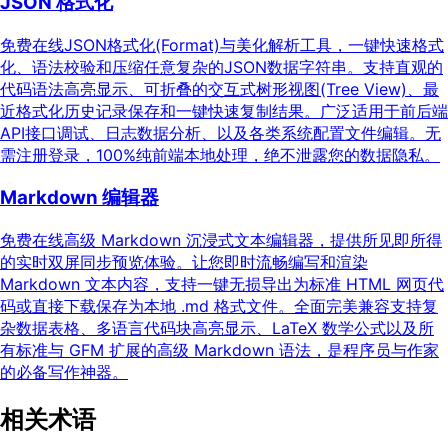
JSON 格式化
免费在线JSON格式化(Format)与美化解析工具，一键快速格式
化、语法校验和压缩任意复杂的JSON数据字符串。支持直观的
代码语法高亮显示、可折叠的交互式树形视图(Tree View)、最
近格式化历史记录保存和一键快速复制结果。广泛适用于前后端
API接口调试、日志数据分析、以及各类系统配置文件编辑。无
需注册登录，100%纯前端本地处理，绝不泄露您的数据隐私。
Markdown 编辑器
免费在线高级 Markdown 沉浸式文本编辑器，提供所见即所得
的实时双屏同步预览体验。让您即时流畅编写和渲染
Markdown 文本内容，支持一键无损导出为标准 HTML 网页代
码或直接下载保存为本地 .md 格式文件。全面完美兼容支持复
杂数据表格、多语言代码块高亮显示、LaTeX 数学公式以及所
有标准与 GFM 扩展的高级 Markdown 语法，是程序员与作家
的必备写作神器。
相关术语