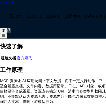
量子工具
首页
/
术语库
/
MCP 资源（MCP Resource）
什么是 MCP 资源（MCP Resource）？
JSON工具
文本工具
图片工具
PDF工具
开发者
MCP 资源（MCP Resource）是 MCP Server 暴露的读取型上
下文原语，表示文件、记录、文档、Schema、仓库状态或生成
视图等可供 AI 应用检查的数据。
快速了解
规范文档
官方规范
工作原理
MCP 资源让 AI 应用访问上下文数据，而不一定执行动作。它
适合暴露文档、文件内容、数据库记录、日志、API 对象，或项
目摘要等合成视图。资源应有稳定 URI、清晰内容类型和权限规
则。不能默认认为资源无害：资源内容可能包含敏感数据或提示
词注入文本，影响下游模型行为。