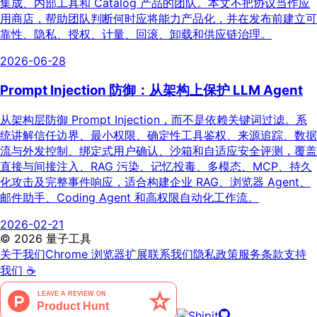
集成、内部工具和 Catalog 产品的团队。本文不把协议当作应
用商店，帮助团队判断何时应将能力产品化，并在发布前建立可
靠性、隐私、授权、计量、回滚、卸载和供应链治理。
2026-06-28
Prompt Injection 防御：从架构上保护 LLM Agent
从架构层防御 Prompt Injection，而不是依赖关键词过滤。系
统讲解信任边界、最小权限、确定性工具鉴权、来源追踪、数据
流与外发控制、绑定式用户确认、沙箱和自适应安全评测，覆盖
直接与间接注入、RAG 污染、记忆投毒、多模态、MCP、持久
化攻击及完整事件响应，适合构建企业 RAG、浏览器 Agent、
邮件助手、Coding Agent 和高权限自动化工作流。
2026-02-21
©
2026
量子工具
关于我们
Chrome 浏览器扩展
联系我们
隐私政策
服务条款
支持
我们 ☕