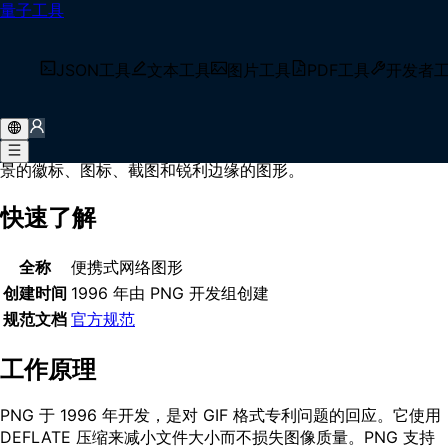
量子工具
首页
/
术语库
/
PNG
什么是 PNG？
JSON工具
文本工具
图片工具
PDF工具
开发者
PNG（便携式网络图形）是一种支持无损数据压缩和透明度的
光栅图形文件格式。它使用 DEFLATE 压缩算法，支持 24 位真
彩色和 32 位 RGBA（含 alpha 通道），非常适合需要透明背
景的徽标、图标、截图和锐利边缘的图形。
快速了解
全称
便携式网络图形
创建时间
1996 年由 PNG 开发组创建
规范文档
官方规范
工作原理
PNG 于 1996 年开发，是对 GIF 格式专利问题的回应。它使用
DEFLATE 压缩来减小文件大小而不损失图像质量。PNG 支持