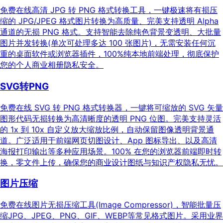
免费在线高清 JPG 转 PNG 格式转换工具，一键极速将有损压
缩的 JPG/JPEG 格式图片转换为高质量、完美支持透明 Alpha
通道的无损 PNG 格式。支持智能去除纯色背景变透明、大批量
图片并发转换(单次可处理多达 100 张图片)，无需安装任何沉
重的桌面软件或浏览器插件，100%纯本地前端处理，彻底保护
您的个人商业相册隐私安全。
SVG转PNG
免费在线 SVG 转 PNG 格式转换器，一键将可缩放的 SVG 矢量
图形代码无损转换为高清晰度的透明 PNG 位图。完美支持灵活
的 1x 到 10x 自定义放大缩放比例，自动保留图像透明背景通
道。广泛适用于前端网页切图设计、App 图标导出、以及高清
海报打印输出等多种应用场景。100% 在您的浏览器前端即时转
换，零文件上传，确保您的商业设计图纸与知识产权隐私无忧。
图片压缩
免费在线图片无损压缩工具(Image Compressor)，智能批量压
缩JPG、JPEG、PNG、GIF、WEBP等常见格式图片。采用业界