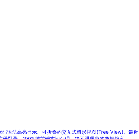
语法高亮显示、可折叠的交互式树形视图(Tree View)、最近
册登录，100%纯前端本地处理，绝不泄露您的数据隐私。