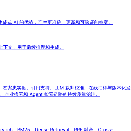
成式 AI 的优势，产生更准确、更新和可验证的答案。
取的上下文，用于后续推理和生成。
、答案忠实度、引用支持、LLM 裁判校准、在线抽样与版本化发
业搜索和 Agent 检索链路的持续质量治理。
25、Dense Retrieval、RRF 融合、Cross-