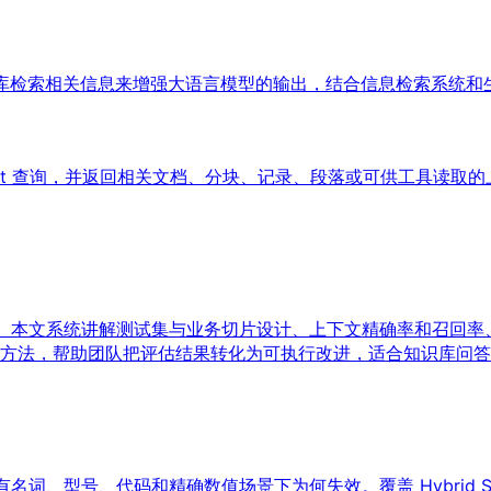
识库检索相关信息来增强大语言模型的输出，结合信息检索系统和生
Agent 查询，并返回相关文档、分块、记录、段落或可供工具读
系。本文系统讲解测试集与业务切片设计、上下文精确率和召回率
法，帮助团队把评估结果转化为可执行改进，适合知识库问答、企
号、代码和精确数值场景下为何失效。覆盖 Hybrid Search、BM