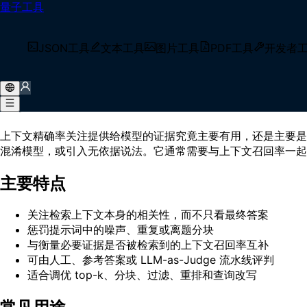
量子工具
首页
/
术语库
/
上下文精确率（Context Precision）
什么是 上下文精确率（Context Precisi
JSON工具
文本工具
图片工具
PDF工具
开发者
上下文精确率（Context Precision）是一种 RAG 
工作原理
上下文精确率关注提供给模型的证据究竟主要有用，还是主要是
混淆模型，或引入无依据说法。它通常需要与上下文召回率一起
主要特点
关注检索上下文本身的相关性，而不只看最终答案
惩罚提示词中的噪声、重复或离题分块
与衡量必要证据是否被检索到的上下文召回率互补
可由人工、参考答案或 LLM-as-Judge 流水线评判
适合调优 top-k、分块、过滤、重排和查询改写