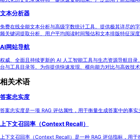
文本分析器
免费在线全能文本分析与高级字数统计工具。提供极其详尽的字
频关键词提取分析、用户平均阅读时间预估和文本排版特征深度
AI网站导航
权威、全面且持续更新的 AI 人工智能工具与生态资源导航
台与工具目录等。为你提供快速发现、横向能力对比与高效技术
相关术语
答案忠实度
答案忠实度是一项 RAG 评估属性，用于衡量生成答案中的事
上下文召回率（Context Recall）
上下文召回率（Context Recall）是一种 RAG 评估指