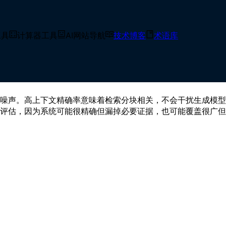
on）？
工具
计算器工具
AI网站导航
技术博客
术语库
评估指标，用于衡量检索到的上下文中有多少内容与用户问题或期望答案相
噪声。高上下文精确率意味着检索分块相关，不会干扰生成模型
评估，因为系统可能很精确但漏掉必要证据，也可能覆盖很广但