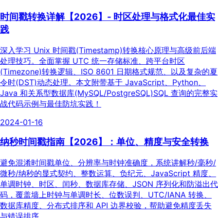
时间戳转换详解【2026】- 时区处理与格式化最佳实
践
深入学习 Unix 时间戳(Timestamp)转换核心原理与高级前后端
处理技巧。全面掌握 UTC 统一存储标准、跨平台时区
(Timezone)转换逻辑、ISO 8601 日期格式规范、以及复杂的夏
令时(DST)动态处理。本文附带基于 JavaScript、Python、
Java 和关系型数据库(MySQL/PostgreSQL)SQL 查询的完整实
战代码示例与最佳防坑实践！
2024-01-16
纳秒时间戳指南【2026】：单位、精度与安全转换
避免混淆时间戳单位、分辨率与时钟准确度，系统讲解秒/毫秒/
微秒/纳秒的显式契约、整数运算、负纪元、JavaScript 精度、
单调时钟、时区、闰秒、数据库存储、JSON 序列化和防溢出代
码，覆盖墙上时钟与单调时长、位数误判、UTC/IANA 转换、
数据库精度、分布式排序和 API 边界校验，帮助避免精度丢失
与错误排序。