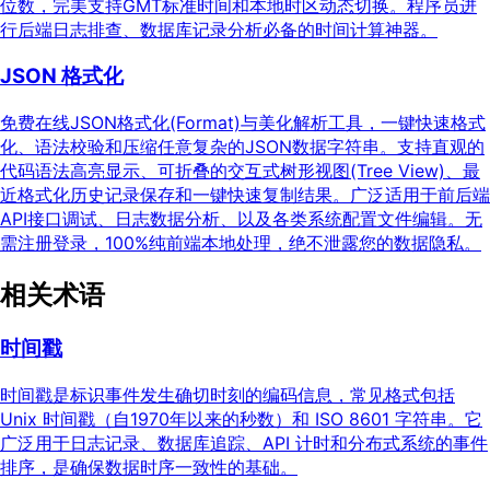
位数，完美支持GMT标准时间和本地时区动态切换。程序员进
行后端日志排查、数据库记录分析必备的时间计算神器。
JSON 格式化
免费在线JSON格式化(Format)与美化解析工具，一键快速格式
化、语法校验和压缩任意复杂的JSON数据字符串。支持直观的
代码语法高亮显示、可折叠的交互式树形视图(Tree View)、最
近格式化历史记录保存和一键快速复制结果。广泛适用于前后端
API接口调试、日志数据分析、以及各类系统配置文件编辑。无
需注册登录，100%纯前端本地处理，绝不泄露您的数据隐私。
相关术语
时间戳
时间戳是标识事件发生确切时刻的编码信息，常见格式包括
Unix 时间戳（自1970年以来的秒数）和 ISO 8601 字符串。它
广泛用于日志记录、数据库追踪、API 计时和分布式系统的事件
排序，是确保数据时序一致性的基础。