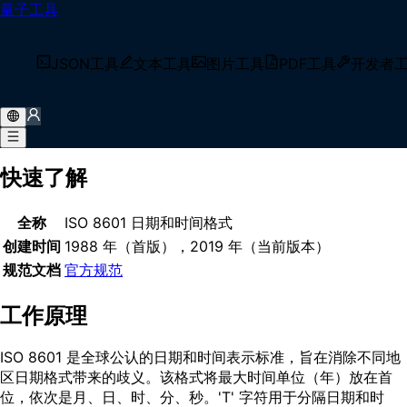
量子工具
首页
/
术语库
/
ISO 8601
什么是 ISO 8601？
JSON工具
文本工具
图片工具
PDF工具
开发者
ISO 8601 是一种用于以清晰、无歧义格式表示日期和时间的国
际标准，使用 YYYY-MM-DDTHH:MM:SS 模式，可选附带时
区信息。
快速了解
全称
ISO 8601 日期和时间格式
创建时间
1988 年（首版），2019 年（当前版本）
规范文档
官方规范
工作原理
ISO 8601 是全球公认的日期和时间表示标准，旨在消除不同地
区日期格式带来的歧义。该格式将最大时间单位（年）放在首
位，依次是月、日、时、分、秒。'T' 字符用于分隔日期和时