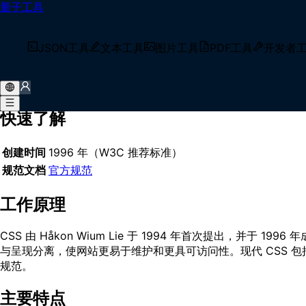
量子工具
首页
/
术语库
/
层叠样式表
什么是 层叠样式表？
JSON工具
文本工具
图片工具
PDF工具
开发者
层叠样式表是一种用于描述 HTML 和 XML 文档呈现的样式语
建响应式网页和跨设备用户界面的核心技术。
快速了解
创建时间
1996 年（W3C 推荐标准）
规范文档
官方规范
工作原理
CSS 由 Håkon Wium Lie 于 1994 年首次提出，并
与呈现分离，使网站更易于维护和更具可访问性。现代 CSS 包括
规范。
主要特点