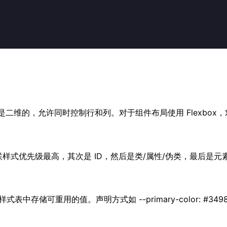
d 是二维的，允许同时控制行和列。对于组件布局使用 Flexbox，
联样式优先级最高，其次是 ID，然后是类/属性/伪类，最后是
储可重用的值。声明方式如 --primary-color: #3498db