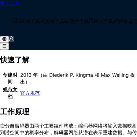
量子工具
首页
/
术语库
/
变分自编码器
什么是 变分自编码器？
JSON工具
文本工具
图片工具
PDF工具
开发者
变分自编码器是一种生成式深度学习模型，它将神经网络自编码
器与变分贝叶斯推断相结合，学习将输入数据编码到连续的潜空
间中，并解码重建或生成新的数据样本。
快速了解
创建时
2013 年（由 Diederik P. Kingma 和 Max Welling 提
间
出）
规范文
官方规范
档
工作原理
变分自编码器由两个主要组件构成：编码器网络将输入数据映射
到潜空间中的概率分布，解码器网络从潜在表示重建数据。与传