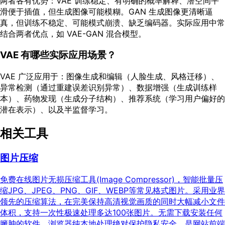
两者各有优势：VAE 训练稳定、有明确的概率解释、潜空间平
滑便于插值，但生成图像可能模糊。GAN 生成图像更清晰逼
真，但训练不稳定、可能模式崩溃、缺乏编码器。实际应用中常
结合两者优点，如 VAE-GAN 混合模型。
VAE 有哪些实际应用场景？
VAE 广泛应用于：图像生成和编辑（人脸生成、风格迁移）、
异常检测（通过重建误差识别异常）、数据增强（生成训练样
本）、药物发现（生成分子结构）、推荐系统（学习用户偏好的
潜在表示）、以及半监督学习。
相关工具
图片压缩
免费在线图片无损压缩工具(Image Compressor)，智能批量压
缩JPG、JPEG、PNG、GIF、WEBP等常见格式图片。采用业界
领先的压缩算法，在完美保持高清视觉画质的同时大幅减小文件
体积，支持一次性极速处理多达100张图片。无需下载安装任何
臃肿的软件，浏览器纯本地处理绝对保护隐私安全，是网站前端