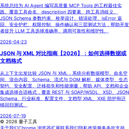
系统总结为 AI Agent 编写高质量 MCP Tools 的工程最佳实
践。覆盖工具命名、description 四要素、跨工具消歧义、
JSON Schema 参数约束、枚举设计、错误处理、isError 返
回、安全护栏、权限控制、操作确认和三层测试方法，帮助开发
者提升 LLM 工具选择准确率、调用可靠性和维护性。
2026-04-23
JSON 与 XML 对比指南【2026】：如何选择数据或
文档格式
从上下文出发比较 JSON 与 XML，系统分析数据模型、命名空
间、混合内容、Schema、流式与 DOM 解析、媒体类型、生态
契约、安全配置、迁移损失和性能测量，帮助 API、文档和企业
集成选择合适格式，覆盖 REST 与 SOAP/WSDL、XSD、JSON
Schema、行业标准、配置文件、文档型 XML、XXE 防护和迁
移回归测试。
2026-07-19
©
2026
量子工具
关于我们
Chrome 浏览器扩展
联系我们
隐私政策
服务条款
支持