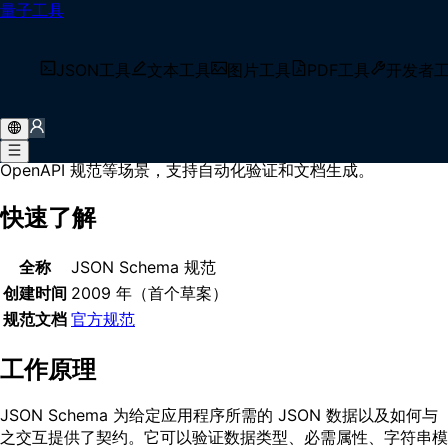
量子工具
首页
/
术语库
/
JSON Schema
什么是 JSON Schema？
JSON工具
文本工具
图片工具
PDF工具
开发者
JSON Schema 是一种用于描述和验证 JSON 数据结构的规范
语言。它定义数据类型、必需属性、格式约束和嵌套结构，广泛
应用于 API 请求响应验证、配置文件校验、表单生成和
OpenAPI 规范等场景，支持自动化验证和文档生成。
快速了解
全称
JSON Schema 规范
创建时间
2009 年（首个草案）
规范文档
官方规范
工作原理
JSON Schema 为给定应用程序所需的 JSON 数据以及如何与
之交互提供了契约。它可以验证数据类型、必需属性、字符串模