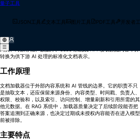
量子工具
首页
/
术语库
/
文档加载器（Document Loader）
什么是 文档加载器（Document
JSON工具
文本工具
图片工具
PDF工具
开发者
Loader）？
文档加载器（Document Loader）是内容摄取组件，从文件、
网页、对象存储、数据库、SaaS 系统或 API 读取原始内容，并
转换为供下游 AI 处理的标准化文档表示。
工作原理
文档加载器位于外部内容系统和 AI 管线的边界。它的职责不只
是抽取文本，还应保留来源身份、内容类型、时间戳、负责人、
权限、校验和，以及索引、访问控制、增量刷新和引用所需的其
他元数据。在 RAG 系统中，加载器质量决定了后续阶段能否把
答案追溯到正确来源，也决定过期或未授权内容能否在进入模型
前被排除。
主要特点