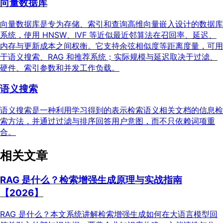
向量数据库
向量数据库是专为存储、索引和查询高维向量嵌入设计的数据库
系统，使用 HNSW、IVF 等近似最近邻算法在召回率、延迟、
内存与更新成本之间权衡。它支持余弦相似度等距离度量，可用
于语义搜索、RAG 和推荐系统；实际规模与延迟取决于过滤、
硬件、索引参数和并发工作负载。
语义搜索
语义搜索是一种利用学习得到的表示检索语义相关文档的信息检
索方法，并通过过滤与排序回答用户意图，而不只依赖词项重
合。
相关文章
RAG 是什么？检索增强生成原理与实战指南
【2026】
RAG 是什么？本文系统讲解检索增强生成如何在大语言模型回