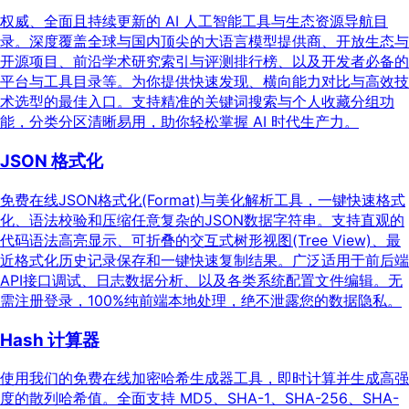
权威、全面且持续更新的 AI 人工智能工具与生态资源导航目
录。深度覆盖全球与国内顶尖的大语言模型提供商、开放生态与
开源项目、前沿学术研究索引与评测排行榜、以及开发者必备的
平台与工具目录等。为你提供快速发现、横向能力对比与高效技
术选型的最佳入口。支持精准的关键词搜索与个人收藏分组功
能，分类分区清晰易用，助你轻松掌握 AI 时代生产力。
JSON 格式化
免费在线JSON格式化(Format)与美化解析工具，一键快速格式
化、语法校验和压缩任意复杂的JSON数据字符串。支持直观的
代码语法高亮显示、可折叠的交互式树形视图(Tree View)、最
近格式化历史记录保存和一键快速复制结果。广泛适用于前后端
API接口调试、日志数据分析、以及各类系统配置文件编辑。无
需注册登录，100%纯前端本地处理，绝不泄露您的数据隐私。
Hash 计算器
使用我们的免费在线加密哈希生成器工具，即时计算并生成高强
度的散列哈希值。全面支持 MD5、SHA-1、SHA-256、SHA-