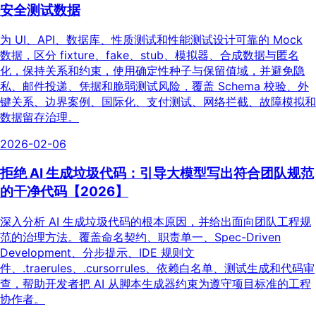
安全测试数据
为 UI、API、数据库、性质测试和性能测试设计可靠的 Mock
数据，区分 fixture、fake、stub、模拟器、合成数据与匿名
化，保持关系和约束，使用确定性种子与保留值域，并避免隐
私、邮件投递、凭据和脆弱测试风险，覆盖 Schema 校验、外
键关系、边界案例、国际化、支付测试、网络拦截、故障模拟和
数据留存治理。
2026-02-06
拒绝 AI 生成垃圾代码：引导大模型写出符合团队规范
的干净代码【2026】
深入分析 AI 生成垃圾代码的根本原因，并给出面向团队工程规
范的治理方法。覆盖命名契约、职责单一、Spec-Driven
Development、分步提示、IDE 规则文
件、.traerules、.cursorrules、依赖白名单、测试生成和代码审
查，帮助开发者把 AI 从脚本生成器约束为遵守项目标准的工程
协作者。