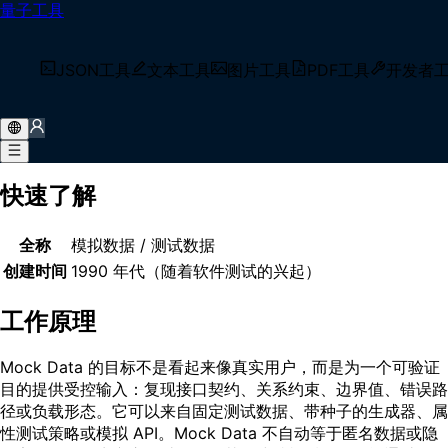
量子工具
首页
/
术语库
/
Mock Data
什么是 Mock Data？
JSON工具
文本工具
图片工具
PDF工具
开发者
Mock Data（模拟数据 / 测试数据）是为开发、测试或演示人
工构造的数据，用来复现指定的数据结构、业务约束、边界条件
或失败场景，而不直接依赖真实生产记录。
快速了解
全称
模拟数据 / 测试数据
创建时间
1990 年代（随着软件测试的兴起）
工作原理
Mock Data 的目标不是看起来像真实用户，而是为一个可验证
目的提供受控输入：复现接口契约、关系约束、边界值、错误路
径或负载形态。它可以来自固定测试数据、带种子的生成器、属
性测试策略或模拟 API。Mock Data 不自动等于匿名数据或隐