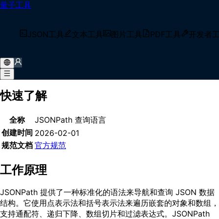
量子工具
首页
/
术语库
/
JSONPath
什么是 JSONPath？
JSON工具
文本工具
图片工具
PDF工具
开发者
JSONPath 是一种用于 JSON 文档的查询语言，能够使用类似
于 XML 的 XPath 的路径表达式从复杂的 JSON 结构中提取和
过滤数据。
快速了解
全称
JSONPath 查询语言
创建时间
2026-02-01
规范文档
官方规范
工作原理
JSONPath 提供了一种标准化的语法来导航和查询 JSON 数据
结构。它使用点表示法和括号表示法来遍历嵌套的对象和数组，
支持通配符、递归下降、数组切片和过滤表达式。JSONPath