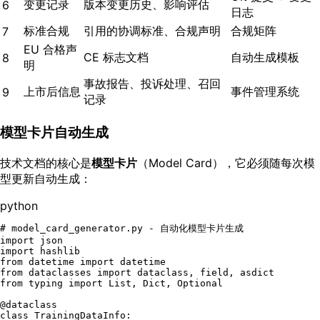
变更记录
版本变更历史、影响评估
6
日志
标准合规
引用的协调标准、合规声明
合规矩阵
7
EU 合格声
CE 标志文档
自动生成模板
8
明
事故报告、投诉处理、召回
上市后信息
事件管理系统
9
记录
模型卡片自动生成
技术文档的核心是
模型卡片
（Model Card），它必须随每次模
型更新自动生成：
python
# model_card_generator.py - 自动化模型卡片生成
import
import
from
 datetime 
import
from
 dataclasses 
import
from
 typing 
import
List
, 
Dict
, 
Optional
@dataclass
class
TrainingDataInfo
:
