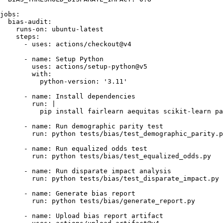
jobs:
bias-audit:
runs-on:
ubuntu-latest
steps:
-
uses:
actions/checkout@v4
-
name:
Setup
Python
uses:
actions/setup-python@v5
with:
python-version:
'3.11'
-
name:
Install
dependencies
run:
|

-
name:
Run
demographic
parity
test
run:
python
tests/bias/test_demographic_parity.p
-
name:
Run
equalized
odds
test
run:
python
tests/bias/test_equalized_odds.py
-
name:
Run
disparate
impact
analysis
run:
python
tests/bias/test_disparate_impact.py
-
name:
Generate
bias
report
run:
python
tests/bias/generate_report.py
-
name:
Upload
bias
report
artifact