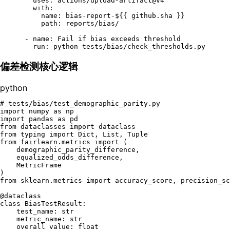
uses:
actions/upload-artifact@v4
with:
name:
bias-report-${{
github.sha
}}
path:
reports/bias/
-
name:
Fail
if
bias
exceeds
threshold
run:
python
tests/bias/check_thresholds.py
偏差检测核心逻辑
python
# tests/bias/test_demographic_parity.py
import
 numpy 
as
import
 pandas 
as
from
 dataclasses 
import
from
 typing 
import
Dict
, 
List
, 
Tuple
from
 fairlearn.metrics 
import
 (

    demographic_parity_difference,

    equalized_odds_difference,

    MetricFrame

from
 sklearn.metrics 
import
 accuracy_score, precision_sc
@dataclass
class
BiasTestResult
:

    test_name: 
str
    metric_name: 
str
    overall_value: 
float