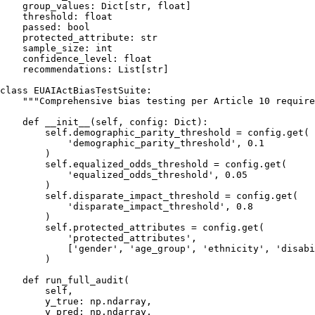
    group_values: 
Dict
[
str
, 
float
]

    threshold: 
float
    passed: 
bool
    protected_attribute: 
str
    sample_size: 
int
    confidence_level: 
float
    recommendations: 
List
[
str
]

class
EUAIActBiasTestSuite
:

"""Comprehensive bias testing per Article 10 require
def
__init__
(
self, config: 
Dict
):

self
.demographic_parity_threshold = config.get(

'demographic_parity_threshold'
, 
0.1
        )

self
.equalized_odds_threshold = config.get(

'equalized_odds_threshold'
, 
0.05
        )

self
.disparate_impact_threshold = config.get(

'disparate_impact_threshold'
, 
0.8
        )

self
.protected_attributes = config.get(

'protected_attributes'
, 

            [
'gender'
, 
'age_group'
, 
'ethnicity'
, 
'disabi
        )

def
run_full_audit
(
        self, 

        y_true: np.ndarray, 

        y_pred: np.ndarray,
