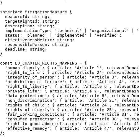
}

interface
MitigationMeasure
 {

measureId
: 
string
;

targetRightId
: 
string
;

description
: 
string
;

implementationType
: 
'technical'
 | 
'organizational'
 | 
'
status
: 
'planned'
 | 
'implemented'
 | 
'verified'
;

effectivenessMetric
: 
string
;

responsiblePerson
: 
string
;

deadline
: 
string
;

}

const
EU_CHARTER_RIGHTS_MAPPING
 = {

'human_dignity'
: { 
article
: 
'Article 1'
, 
relevantDomai
'right_to_life'
: { 
article
: 
'Article 2'
, 
relevantDomai
'integrity_of_person'
: { 
article
: 
'Article 3'
, 
relevan
'prohibition_of_torture'
: { 
article
: 
'Article 4'
, 
rele
'right_to_liberty'
: { 
article
: 
'Article 6'
, 
relevantDo
'private_life'
: { 
article
: 
'Article 7'
, 
relevantDomain
'data_protection'
: { 
article
: 
'Article 8'
, 
relevantDom
'non_discrimination'
: { 
article
: 
'Article 21'
, 
relevan
'rights_of_child'
: { 
article
: 
'Article 24'
, 
relevantDo
'rights_of_elderly'
: { 
article
: 
'Article 25'
, 
relevant
'fair_working_conditions'
: { 
article
: 
'Article 31'
, 
re
'consumer_protection'
: { 
article
: 
'Article 38'
, 
releva
'right_to_good_administration'
: { 
article
: 
'Article 41
'effective_remedy'
: { 
article
: 
'Article 47'
, 
relevantD
};
