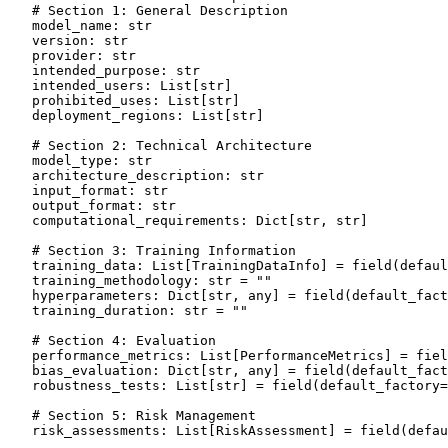
# Section 1: General Description
    model_name: 
str
    version: 
str
    provider: 
str
    intended_purpose: 
str
    intended_users: 
List
[
str
]

    prohibited_uses: 
List
[
str
]

    deployment_regions: 
List
[
str
]

# Section 2: Technical Architecture
    model_type: 
str
    architecture_description: 
str
    input_format: 
str
    output_format: 
str
    computational_requirements: 
Dict
[
str
, 
str
]

# Section 3: Training Information
    training_data: 
List
[TrainingDataInfo] = field(defaul
    training_methodology: 
str
 = 
""
    hyperparameters: 
Dict
[
str
, 
any
] = field(default_fact
    training_duration: 
str
 = 
""
# Section 4: Evaluation
    performance_metrics: 
List
[PerformanceMetrics] = fiel
    bias_evaluation: 
Dict
[
str
, 
any
] = field(default_fact
    robustness_tests: 
List
[
str
] = field(default_factory=
# Section 5: Risk Management
    risk_assessments: 
List
[RiskAssessment] = field(defau