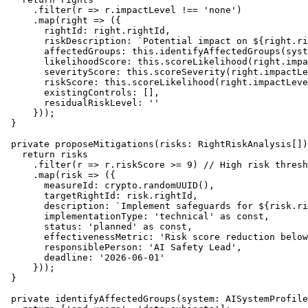
      .
filter
(
r
 =>
 r.
impactLevel
 !== 
'none'
)

      .
map
(
right
 =>
 ({

rightId
: right.
rightId
,

riskDescription
: 
`Potential impact on 
${right.ri
affectedGroups
: 
this
.
identifyAffectedGroups
(syst
likelihoodScore
: 
this
.
scoreLikelihood
(right.
impa
severityScore
: 
this
.
scoreSeverity
(right.
impactLe
riskScore
: 
this
.
scoreLikelihood
(right.
impactLeve
existingControls
: [],

residualRiskLevel
: 
''
      }));

  }

private
proposeMitigations
(
risks
: 
RightRiskAnalysis
[])
return
 risks

      .
filter
(
r
 =>
 r.
riskScore
 >= 
9
) 
// High risk thresh
      .
map
(
risk
 =>
 ({

measureId
: crypto.
randomUUID
(),

targetRightId
: risk.
rightId
,

description
: 
`Implement safeguards for 
${risk.ri
implementationType
: 
'technical'
as
const
,

status
: 
'planned'
as
const
,

effectivenessMetric
: 
'Risk score reduction below
responsiblePerson
: 
'AI Safety Lead'
,

deadline
: 
'2026-06-01'
      }));

  }

private
identifyAffectedGroups
(
system
: 
AISystemProfile