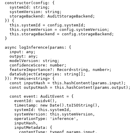
constructor
(
config
: {

    systemId: 
string
;

    systemVersion: 
string
;

    storageBackend: AuditStorageBackend;

  }
) {

this
.
systemId
 = config.
systemId
;

this
.
systemVersion
 = config.
systemVersion
;

this
.
storageBackend
 = config.
storageBackend
;

  }

async
logInference
(
params
: {

input
: 
any
;

output
: 
any
;

modelVersion
: 
string
;

confidenceScore
: 
number
;

featureImportance
?: 
Record
<
string
, 
number
>;

dataSubjectCategories
: 
string
[];

  }): 
Promise
<
string
> {

const
 inputHash = 
this
.
hashContent
(params.
input
);

const
 outputHash = 
this
.
hashContent
(params.
output
);

const
event
: 
AuditEvent
 = {

eventId
: 
uuidv4
(),

timestamp
: 
new
Date
().
toISOString
(),

systemId
: 
this
.
systemId
,

systemVersion
: 
this
.
systemVersion
,

operationType
: 
'inference'
,

      inputHash,

inputMetadata
: {

contentType
: 
typeof
 params.
input
,
