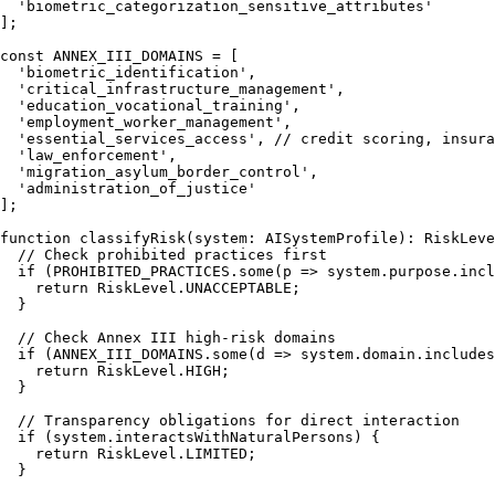
'biometric_categorization_sensitive_attributes'
];

const
ANNEX_III_DOMAINS
 = [

'biometric_identification'
,

'critical_infrastructure_management'
,

'education_vocational_training'
,

'employment_worker_management'
,

'essential_services_access'
, 
// credit scoring, insura
'law_enforcement'
,

'migration_asylum_border_control'
,

'administration_of_justice'
];

function
classifyRisk
(
system
: 
AISystemProfile
): 
RiskLeve
// Check prohibited practices first
if
 (
PROHIBITED_PRACTICES
.
some
(
p
 =>
 system.
purpose
.
incl
return
RiskLevel
.
UNACCEPTABLE
;

  }

// Check Annex III high-risk domains
if
 (
ANNEX_III_DOMAINS
.
some
(
d
 =>
 system.
domain
.
includes
return
RiskLevel
.
HIGH
;

  }

// Transparency obligations for direct interaction
if
 (system.
interactsWithNaturalPersons
) {

return
RiskLevel
.
LIMITED
;

  }
