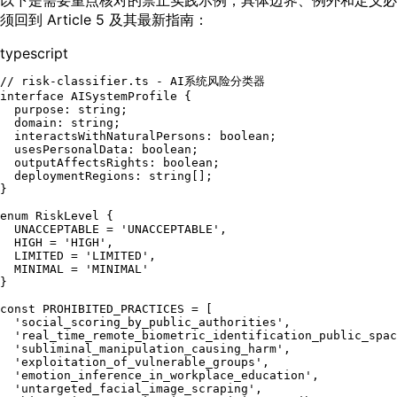
须回到 Article 5 及其最新指南：
typescript
// risk-classifier.ts - AI系统风险分类器
interface
AISystemProfile
 {

purpose
: 
string
;

domain
: 
string
;

interactsWithNaturalPersons
: 
boolean
;

usesPersonalData
: 
boolean
;

outputAffectsRights
: 
boolean
;

deploymentRegions
: 
string
[];

}

enum
RiskLevel
 {

UNACCEPTABLE
 = 
'UNACCEPTABLE'
,

HIGH
 = 
'HIGH'
,

LIMITED
 = 
'LIMITED'
,

MINIMAL
 = 
'MINIMAL'
}

const
PROHIBITED_PRACTICES
 = [

'social_scoring_by_public_authorities'
,

'real_time_remote_biometric_identification_public_spac
'subliminal_manipulation_causing_harm'
,

'exploitation_of_vulnerable_groups'
,

'emotion_inference_in_workplace_education'
,

'untargeted_facial_image_scraping'
,
