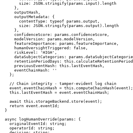
size
: 
JSON
.
stringify
(params.
input
).
length
      },

      outputHash,

outputMetadata
: {

contentType
: 
typeof
 params.
output
,

size
: 
JSON
.
stringify
(params.
output
).
length
      },

confidenceScore
: params.
confidenceScore
,

modelVersion
: params.
modelVersion
,

featureImportance
: params.
featureImportance
,

humanOversightTriggered
: 
false
,

riskLevel
: 
'HIGH'
,

dataSubjectCategories
: params.
dataSubjectCategorie
retentionPeriodDays
: 
this
.
calculateRetentionPeriod
previousEventHash
: 
this
.
lastEventHash
,

eventChainHash
: 
''
    };

// Chain integrity - tamper-evident log chain
    event.
eventChainHash
 = 
this
.
computeChainHash
(event);

this
.
lastEventHash
 = event.
eventChainHash
;

await
this
.
storageBackend
.
store
(event);

return
 event.
eventId
;

  }

async
logHumanOverride
(
params
: {

originalEventId
: 
string
;

operatorId
: 
string
;

decision
: 
string
;
