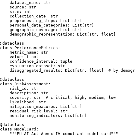
    dataset_name: 
str
    source: 
str
    size: 
int
    collection_date: 
str
    preprocessing_steps: 
List
[
str
]

    personal_data_categories: 
List
[
str
]

    geographic_coverage: 
List
[
str
]

    demographic_representation: 
Dict
[
str
, 
float
]

@dataclass
class
PerformanceMetrics
:

    metric_name: 
str
    value: 
float
    confidence_interval: 
tuple
    evaluation_dataset: 
str
    disaggregated_results: 
Dict
[
str
, 
float
]  
# by demogr
@dataclass
class
RiskAssessment
:

    risk_id: 
str
    description: 
str
    severity: 
str
# critical, high, medium, low
    likelihood: 
str
    mitigation_measures: 
List
[
str
]

    residual_risk_level: 
str
    monitoring_indicators: 
List
[
str
]

@dataclass
class
ModelCard
:

"""EU AI Act Annex IV compliant model card"""