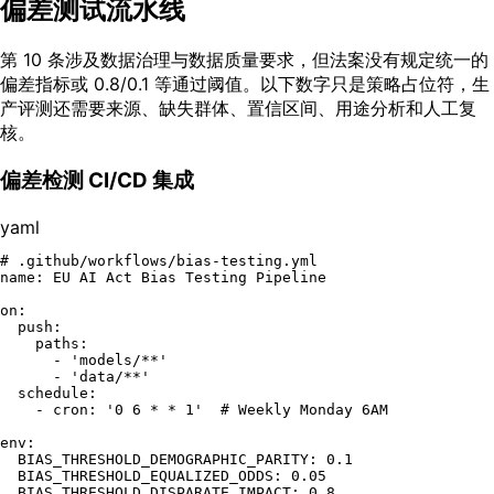
偏差测试流水线
第 10 条涉及数据治理与数据质量要求，但法案没有规定统一的
偏差指标或 0.8/0.1 等通过阈值。以下数字只是策略占位符，生
产评测还需要来源、缺失群体、置信区间、用途分析和人工复
核。
偏差检测 CI/CD 集成
yaml
# .github/workflows/bias-testing.yml
name:
EU
AI
Act
Bias
Testing
Pipeline
on:
push:
paths:
-
'models/**'
-
'data/**'
schedule:
-
cron:
'0 6 * * 1'
# Weekly Monday 6AM
env:
BIAS_THRESHOLD_DEMOGRAPHIC_PARITY:
0.1
BIAS_THRESHOLD_EQUALIZED_ODDS:
0.05
BIAS_THRESHOLD_DISPARATE_IMPACT:
0.8