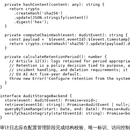
private
hashContent
(
content
: 
any
): 
string
 {

return
 crypto

      .
createHash
(
'sha256'
)

      .
update
(
JSON
.
stringify
(content))

      .
digest
(
'hex'
);

  }

private
computeChainHash
(
event
: 
AuditEvent
): 
string
 {

const
 payload = 
`
${event.eventId}
:
${event.timestamp}
return
 crypto.
createHash
(
'sha256'
).
update
(payload).
d
  }

private
calculateRetentionPeriod
(): 
number
 {

// Article 12(3): logs retained for period appropria
// Retention is a policy decision tied to purpose, a
// incident handling, and deletion requirements; it 
// EU AI Act five-year default.
throw
new
Error
(
'Configure retention from the system
  }

}

interface
AuditStorageBackend
 {

store
(
event
: 
AuditEvent
): 
Promise
<
void
>;

retrieve
(
eventId
: 
string
): 
Promise
<
AuditEvent
 | 
null
>;

queryByTimeRange
(
start
: 
Date
, 
end
: 
Date
): 
Promise
<
Audi
verifyChainIntegrity
(
startEventId
: 
string
): 
Promise
<
bo
审计日志应在配置管理阶段完成结构校验、唯一标识、访问控制