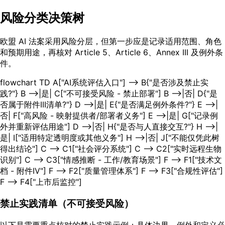
风险分类决策树
欧盟 AI 法案采用风险分层，但第一步应是记录适用范围、角色
和预期用途，再核对 Article 5、Article 6、Annex III 及例外条
件。
flowchart TD A["AI系统评估入口"] --> B{"是否涉及禁止实
践?"} B -->|是| C["不可接受风险 - 禁止部署"] B -->|否| D{"是
否属于附件III清单?"} D -->|是| E{"是否满足例外条件?"} E -->|
否| F["高风险 - 映射提供者/部署者义务"] E -->|是| G["记录例
外并重新评估用途"] D -->|否| H{"是否与人直接交互?"} H -->|
是| I["适用特定透明度或其他义务"] H -->|否| J["不能仅凭此树
得出结论"] C --> C1["社会评分系统"] C --> C2["实时远程生物
识别"] C --> C3["情感推断 - 工作/教育场景"] F --> F1["技术文
档 - 附件IV"] F --> F2["质量管理体系"] F --> F3["合规性评估"]
F --> F4["上市后监控"]
禁止实践清单（不可接受风险）
以下是需要重点核对的禁止实践示例；具体边界、例外和定义必