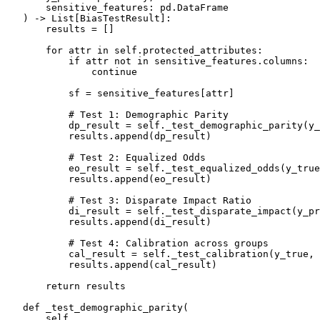
        sensitive_features: pd.DataFrame

) -> 
List
[BiasTestResult]:

        results = []

for
 attr 
in
self
.protected_attributes:

if
 attr 
not
in
 sensitive_features.columns:

continue
            sf = sensitive_features[attr]

# Test 1: Demographic Parity
            dp_result = 
self
._test_demographic_parity(y_
            results.append(dp_result)

# Test 2: Equalized Odds
            eo_result = 
self
._test_equalized_odds(y_true
            results.append(eo_result)

# Test 3: Disparate Impact Ratio
            di_result = 
self
._test_disparate_impact(y_pr
            results.append(di_result)

# Test 4: Calibration across groups
            cal_result = 
self
._test_calibration(y_true, 
            results.append(cal_result)

return
 results

def
_test_demographic_parity
(
        self, 
