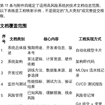
第 11 条与附件四规定了适用高风险系统的技术文档信息范围。
以下表格是工程映射示例，不是固定的“九大类别”或完整提交模
板。
文档覆盖范围
序
文档类别
核心内容
工程实现方式
号
系统总体描
预期用途、开发者信息、版
自动化模型卡片
1
述
本号
算法逻辑、计算资源、硬件
系统架构
架构即代码
2
依赖
训练方法、数据集来源、超
MLOps 流水线记
开发过程
3
参选择
录
性能指标、测试方法、验证
监控与测试
CI/CD 测试报告
4
结果
已知风险、缓解措施、残余
风险管理
风险登记簿
5
风险
Git 提交 + 变更