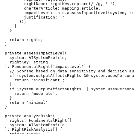
rightName
: rightKey.
replace
(
/_/g
, 
' '
),

charterArticle
: mapping.
article
,

impactLevel
: 
this
.
assessImpactLevel
(system, ri
justification
: 
''
        });

      }

    }

return
 rights;

  }

private
assessImpactLevel
(

system
: 
AISystemProfile
, 

rightKey
: 
string
  ): 
FundamentalRight
[
'impactLevel'
] {

// Scoring based on data sensitivity and decision au
if
 (system.
outputAffectsRights
 && system.
usesPersona
return
'significant'
;

    }

if
 (system.
outputAffectsRights
 || system.
usesPersona
return
'moderate'
;

    }

return
'minimal'
;

  }

private
analyzeRisks
(

rights
: 
FundamentalRight
[], 

system
: 
AISystemProfile
  ): 
RightRiskAnalysis
[] {

return
 rights
