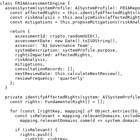
class
FRIAAssessmentEngine
 {

assessSystem
(
systemProfile
: 
AISystemProfile
): 
FRIARepo
const
 affectedRights = 
this
.
identifyAffectedRights
(s
const
 riskAnalysis = 
this
.
analyzeRisks
(affectedRight
const
 mitigations = 
this
.
proposeMitigations
(riskAnal
return
 {

assessmentId
: crypto.
randomUUID
(),

assessmentDate
: 
new
Date
().
toISOString
(),

assessor
: 
'AI Governance Team'
,

systemDescription
: systemProfile.
purpose
,

rightsImpacted
: affectedRights,

      riskAnalysis,

      mitigations,

consultationRecords
: [],

nextReviewDate
: 
this
.
calculateNextReview
(),

reviewFrequency
: 
'quarterly'
    };

  }

private
identifyAffectedRights
(
system
: 
AISystemProfile
const
rights
: 
FundamentalRight
[] = [];

for
 (
const
 [rightKey, mapping] 
of
Object
.
entries
(
EU_
const
 isRelevant = mapping.
relevantDomains
.
include
        mapping.
relevantDomains
.
some
(
d
 =>
 system.
domain
.
if
 (isRelevant) {

        rights.
push
({

rightId
: rightKey,
