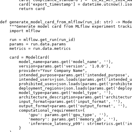
        card[
'export_timestamp'
] = datetime.utcnow().iso
return
 card

def
generate_model_card_from_mlflow
(
run_id: 
str
) -> Mode
"""Generate model card from MLflow experiment tracki
import
 mlflow

    run = mlflow.get_run(run_id)

    params = run.data.params

    metrics = run.data.metrics

    card = ModelCard(

        model_name=params.get(
'model_name'
, 
''
),

        version=params.get(
'version'
, 
'1.0.0'
),

        provider=
"Your Company Name"
,

        intended_purpose=params.get(
'intended_purpose'
, 
        intended_users=json.loads(params.get(
'intended_u
        prohibited_uses=json.loads(params.get(
'prohibite
        deployment_regions=json.loads(params.get(
'deploy
        model_type=params.get(
'model_type'
, 
''
),

        architecture_description=params.get(
'architectur
        input_format=params.get(
'input_format'
, 
''
),

        output_format=params.get(
'output_format'
, 
''
),

        computational_requirements={

'gpu'
: params.get(
'gpu_type'
, 
''
),

'memory'
: params.get(
'memory_gb'
, 
''
),

'inference_latency_p99'
: 
str
(metrics.get(
'in
        }
