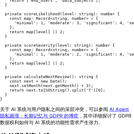
return
 [
'end_users'
, 
'data_subjects'
];

  }

private
scoreLikelihood
(
level
: 
string
): 
number
 {

const
map
: 
Record
<
string
, 
number
> = {

'minimal'
: 
1
, 
'moderate'
: 
3
, 
'significant'
: 
4
, 
'se
    };

return
 map[level] || 
2
;

  }

private
scoreSeverity
(
level
: 
string
): 
number
 {

const
map
: 
Record
<
string
, 
number
> = {

'minimal'
: 
1
, 
'moderate'
: 
2
, 
'significant'
: 
4
, 
'se
    };

return
 map[level] || 
2
;

  }

private
calculateNextReview
(): 
string
 {

const
 next = 
new
Date
();

    next.
setMonth
(next.
getMonth
() + 
3
);

return
 next.
toISOString
().
split
(
'T'
)[
0
];

  }

关于 AI 系统与用户隐私之间的深层冲突，可以参阅
AI Agent
隐私困境：长期记忆与 GDPR 的博弈
，其中详细探讨了 GDPR
数据权利如何与 AI 系统的功能性需求产生张力。