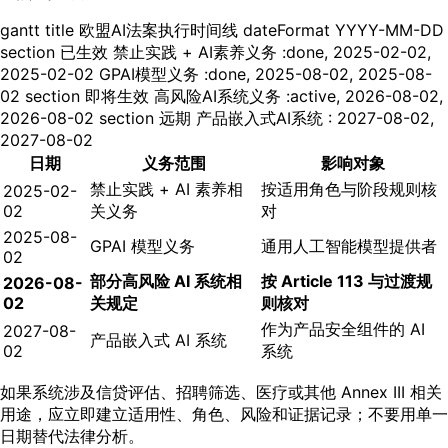
gantt title 欧盟AI法案执行时间线 dateFormat YYYY-MM-DD
section 已生效 禁止实践 + AI素养义务 :done, 2025-02-02,
2025-02-02 GPAI模型义务 :done, 2025-08-02, 2025-08-
02 section 即将生效 高风险AI系统义务 :active, 2026-08-02,
2026-08-02 section 远期 产品嵌入式AI系统 : 2027-08-02,
2027-08-02
日期
义务范围
影响对象
禁止实践 + AI 素养相
按适用角色与阶段规则核
2025-02-
02
关义务
对
2025-08-
GPAI 模型义务
通用人工智能模型提供者
02
部分高风险 AI 系统相
按 Article 113 与过渡规
2026-08-
02
关规定
则核对
作为产品安全组件的 AI
2027-08-
产品嵌入式 AI 系统
02
系统
如果系统涉及信贷评估、招聘筛选、医疗或其他 Annex III 相关
用途，应立即建立适用性、角色、风险和证据记录；不要用单一
日期替代法律分析。