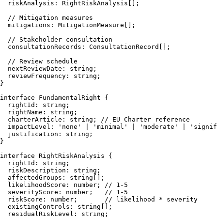
riskAnalysis
: 
RightRiskAnalysis
[];

// Mitigation measures
mitigations
: 
MitigationMeasure
[];

// Stakeholder consultation
consultationRecords
: 
ConsultationRecord
[];

// Review schedule
nextReviewDate
: 
string
;

reviewFrequency
: 
string
;

}

interface
FundamentalRight
 {

rightId
: 
string
;

rightName
: 
string
;

charterArticle
: 
string
; 
// EU Charter reference
impactLevel
: 
'none'
 | 
'minimal'
 | 
'moderate'
 | 
'signif
justification
: 
string
;

}

interface
RightRiskAnalysis
 {

rightId
: 
string
;

riskDescription
: 
string
;

affectedGroups
: 
string
[];

likelihoodScore
: 
number
; 
// 1-5
severityScore
: 
number
;   
// 1-5
riskScore
: 
number
;       
// likelihood * severity
existingControls
: 
string
[];

residualRiskLevel
: 
string
;
