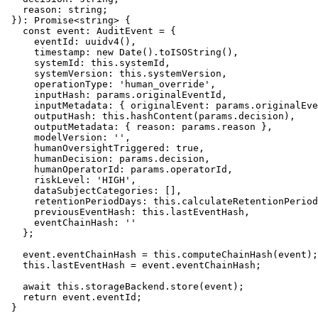
reason
: 
string
;

  }): 
Promise
<
string
> {

const
event
: 
AuditEvent
 = {

eventId
: 
uuidv4
(),

timestamp
: 
new
Date
().
toISOString
(),

systemId
: 
this
.
systemId
,

systemVersion
: 
this
.
systemVersion
,

operationType
: 
'human_override'
,

inputHash
: params.
originalEventId
,

inputMetadata
: { 
originalEvent
: params.
originalEve
outputHash
: 
this
.
hashContent
(params.
decision
),

outputMetadata
: { 
reason
: params.
reason
 },

modelVersion
: 
''
,

humanOversightTriggered
: 
true
,

humanDecision
: params.
decision
,

humanOperatorId
: params.
operatorId
,

riskLevel
: 
'HIGH'
,

dataSubjectCategories
: [],

retentionPeriodDays
: 
this
.
calculateRetentionPeriod
previousEventHash
: 
this
.
lastEventHash
,

eventChainHash
: 
''
    };

    event.
eventChainHash
 = 
this
.
computeChainHash
(event);

this
.
lastEventHash
 = event.
eventChainHash
;

await
this
.
storageBackend
.
store
(event);

return
 event.
eventId
;

  }
