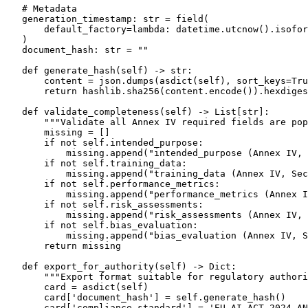
# Metadata
    generation_timestamp: 
str
 = field(

        default_factory=
lambda
: datetime.utcnow().isofor
    )

    document_hash: 
str
 = 
""
def
generate_hash
(
self
) -> 
str
:

        content = json.dumps(asdict(
self
), sort_keys=
Tru
return
 hashlib.sha256(content.encode()).hexdiges
def
validate_completeness
(
self
) -> 
List
[
str
]:

"""Validate all Annex IV required fields are pop
        missing = []

if
not
self
.intended_purpose:

            missing.append(
"intended_purpose (Annex IV, 
if
not
self
.training_data:

            missing.append(
"training_data (Annex IV, Sec
if
not
self
.performance_metrics:

            missing.append(
"performance_metrics (Annex I
if
not
self
.risk_assessments:

            missing.append(
"risk_assessments (Annex IV, 
if
not
self
.bias_evaluation:

            missing.append(
"bias_evaluation (Annex IV, S
return
 missing

def
export_for_authority
(
self
) -> 
Dict
:

"""Export format suitable for regulatory authori
        card = asdict(
self
)

        card[
'document_hash'
] = 
self
.generate_hash()

        card[
'compliance_standard'
] = 
'EU_AI_ACT_2024_AN