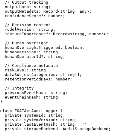
// Output tracking
outputHash
: 
string
;

outputMetadata
: 
Record
<
string
, 
any
>;

confidenceScore
?: 
number
;

// Decision context
modelVersion
: 
string
;

featureImportance
?: 
Record
<
string
, 
number
>;

// Human oversight
humanOversightTriggered
: 
boolean
;

humanDecision
?: 
string
;

humanOperatorId
?: 
string
;

// Compliance metadata
riskLevel
: 
string
;

dataSubjectCategories
: 
string
[];

retentionPeriodDays
: 
number
;

// Integrity
previousEventHash
: 
string
;

eventChainHash
: 
string
;

}

class
EUAIActAuditLogger
 {

private
systemId
: 
string
;

private
systemVersion
: 
string
;

private
lastEventHash
: 
string
 = 
''
;

private
storageBackend
: 
AuditStorageBackend
;
