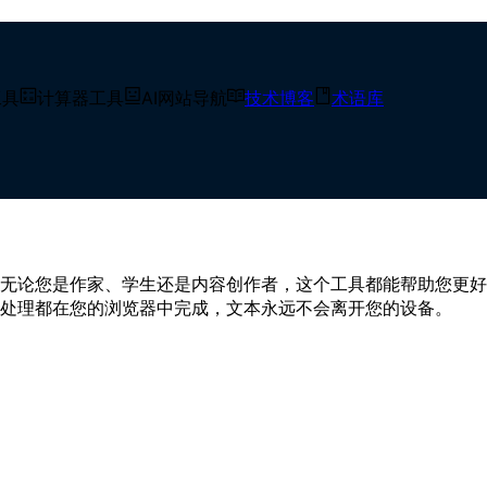
数、总字符数、句子数、段落数精确统计功能，全面支持多语言
工具
计算器工具
AI网站导航
技术博客
术语库
检测。专为职业作家、文案编辑、自媒体运营和学生群体设计的
无论您是作家、学生还是内容创作者，这个工具都能帮助您更好
处理都在您的浏览器中完成，文本永远不会离开您的设备。