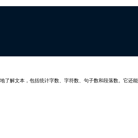
智能分词(包含中文字符与英文字词独立识别统计)。提供核心高
文本内容优化辅助神器，即开即用。
地了解文本，包括统计字数、字符数、句子数和段落数。它还能