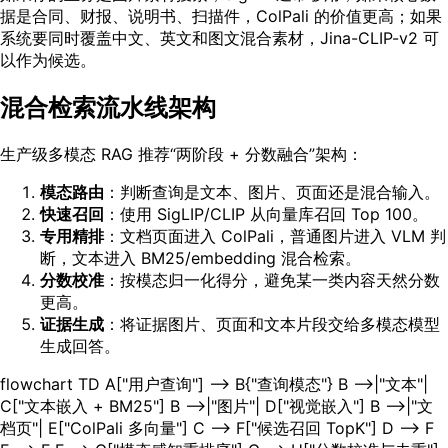
据是合同、财报、说明书、扫描件，ColPali 的价值更高；如果
系统要同时覆盖中文、英文和图文混合素材，Jina-CLIP-v2 可
以作为候选。
混合检索流水线架构
生产级多模态 RAG 推荐“两阶段 + 分数融合”架构：
模态路由
：判断查询是文本、图片、页面还是混合输入。
快速召回
：使用 SigLIP/CLIP 从向量库召回 Top 100。
专用精排
：文档页面进入 ColPali，普通图片进入 VLM 判
断，文本进入 BM25/embedding 混合检索。
分数校准
：按模态归一化得分，避免某一类内容天然分数
更高。
证据生成
：将证据图片、页面和文本片段交给多模态模型
生成回答。
flowchart TD A["用户查询"] --> B{"查询模态"} B -->|"文本"|
C["文本嵌入 + BM25"] B -->|"图片"| D["视觉嵌入"] B -->|"文
档页"| E["ColPali 多向量"] C --> F["候选召回 TopK"] D --> F