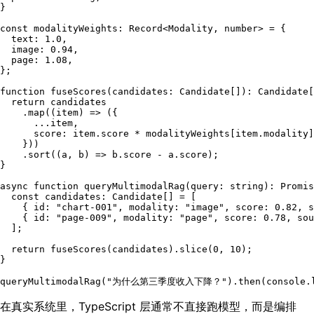
}

const
modalityWeights
: 
Record
<
Modality
, 
number
> = {

text
: 
1.0
,

image
: 
0.94
,

page
: 
1.08
,

};

function
fuseScores
(
candidates
: 
Candidate
[]
): 
Candidate
[
return
 candidates

    .
map
(
(
item
) =>
 ({

      ...item,

score
: item.
score
 * modalityWeights[item.
modality
]
    }))

    .
sort
(
(
a, b
) =>
 b.
score
 - a.
score
);

}

async
function
queryMultimodalRag
(
query
: 
string
): 
Promis
const
candidates
: 
Candidate
[] = [

    { 
id
: 
"chart-001"
, 
modality
: 
"image"
, 
score
: 
0.82
, 
s
    { 
id
: 
"page-009"
, 
modality
: 
"page"
, 
score
: 
0.78
, 
sou
  ];

return
fuseScores
(candidates).
slice
(
0
, 
10
);

}

queryMultimodalRag
(
"为什么第三季度收入下降？"
).
then
(
console
.
在真实系统里，TypeScript 层通常不直接跑模型，而是编排