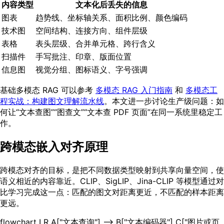
内容类型
文本化后丢失的信息
图表
趋势线、坐标轴关系、面积比例、颜色编码
技术图
空间结构、连接方向、组件层级
表格
表头层级、合并单元格、跨行含义
扫描件
手写批注、印章、版面位置
信息图
视觉分组、图标语义、字号强调
基础多模态 RAG 可以参考
多模态 RAG 入门指南
和
多模态工
程实战：构建图文理解流水线
。本文进一步讨论生产级问题：如
何让“文本查图”“图查文”“文本查 PDF 页面”在同一系统里稳定工
作。
跨模态嵌入对齐原理
跨模态对齐的目标，是把不同数据类型映射到共享向量空间，使
语义相近的内容靠近。CLIP、SigLIP、Jina-CLIP 等模型通过对
比学习完成这一点：匹配的图文对距离更近，不匹配的样本距离
更远。
flowchart LR A["文本查询"] --> B["文本编码器"] C["图片或页