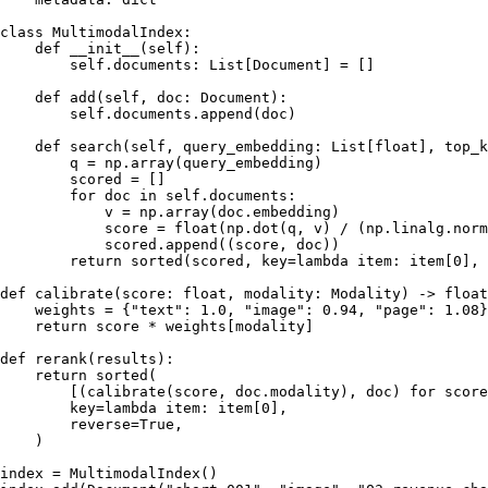
class
MultimodalIndex
:

def
__init__
(
self
):

self
.documents: 
List
[Document] = []

def
add
(
self, doc: Document
):

self
.documents.append(doc)

def
search
(
self, query_embedding: 
List
[
float
], top_k
        q = np.array(query_embedding)

        scored = []

for
 doc 
in
self
.documents:

            v = np.array(doc.embedding)

            score = 
float
(np.dot(q, v) / (np.linalg.norm
            scored.append((score, doc))

return
sorted
(scored, key=
lambda
 item: item[
0
], 
def
calibrate
(
score: 
float
, modality: Modality
) -> 
float
    weights = {
"text"
: 
1.0
, 
"image"
: 
0.94
, 
"page"
: 
1.08
}

return
 score * weights[modality]

def
rerank
(
results
):

return
sorted
(

        [(calibrate(score, doc.modality), doc) 
for
 score
        key=
lambda
 item: item[
0
],

        reverse=
True
,

    )

index = MultimodalIndex()
