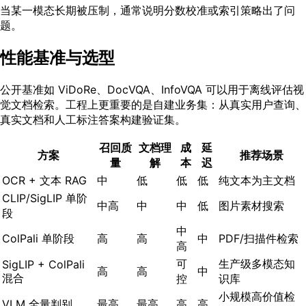
当某一模态长期被压制，通常说明分数校准或索引策略出了问
题。
性能基准与选型
公开基准如 ViDoRe、DocVQA、InfoVQA 可以用于离线评估视
觉文档检索。工程上更重要的是自建业务集：从真实用户查询、
真实文档和人工标注答案构建验证集。
召回质
文档理
成
延
方案
推荐场景
量
解
本
迟
OCR + 文本 RAG
中
低
低
低
纯文本为主文档
CLIP/SigLIP 单阶
中高
中
中
低
图片素材搜索
段
中
ColPali 单阶段
高
高
中
PDF/扫描件检索
高
可
生产级多模态知
SigLIP + ColPali
高
高
中
混合
控
识库
小规模高价值检
VLM 全量判别
最高
最高
高
高