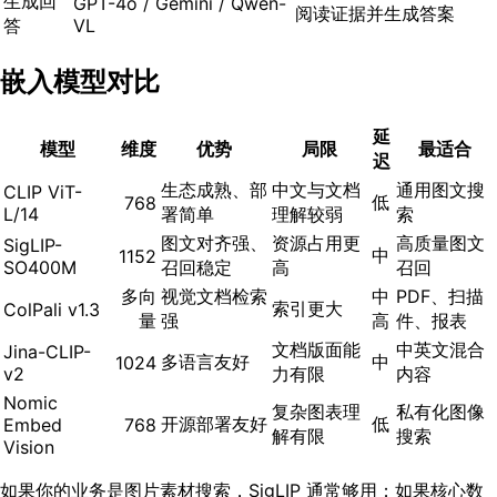
生成回
GPT-4o / Gemini / Qwen-
阅读证据并生成答案
答
VL
嵌入模型对比
延
模型
维度
优势
局限
最适合
迟
生态成熟、部
中文与文档
通用图文搜
CLIP ViT-
低
768
L/14
署简单
理解较弱
索
图文对齐强、
资源占用更
高质量图文
SigLIP-
中
1152
SO400M
召回稳定
高
召回
多向
视觉文档检索
中
PDF、扫描
索引更大
ColPali v1.3
量
强
高
件、报表
文档版面能
中英文混合
Jina-CLIP-
多语言友好
中
1024
v2
力有限
内容
Nomic
复杂图表理
私有化图像
开源部署友好
低
Embed
768
解有限
搜索
Vision
如果你的业务是图片素材搜索，SigLIP 通常够用；如果核心数