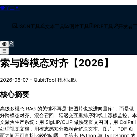
量子工具
/
技术博客
JSON工具
文本工具
图片工具
PDF工具
开发者
/
多模态RAG进阶：图文混合检索与跨模态对齐【2026】
多模态RAG进阶：图文混合检
索与跨模态对齐【2026】
2026-06-07
-
QubitTool 技术团队
核心摘要
高级多模态 RAG 的关键不再是“把图片也放进向量库”，而是做
好跨模态对齐、混合召回、延迟交互重排序和线上漂移监控。本
文聚焦生产系统：用 SigLIP/CLIP 做快速图文召回，用 ColPali
处理视觉文档，用模态感知分数融合解决文本、图片、PDF 页
面之间不可直接比较的问题，并给出 Python 与 TypeScript 的