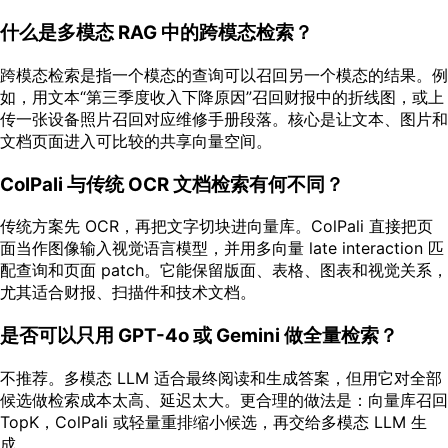
什么是多模态 RAG 中的跨模态检索？
跨模态检索是指一个模态的查询可以召回另一个模态的结果。例
如，用文本“第三季度收入下降原因”召回财报中的折线图，或上
传一张设备照片召回对应维修手册段落。核心是让文本、图片和
文档页面进入可比较的共享向量空间。
ColPali 与传统 OCR 文档检索有何不同？
传统方案先 OCR，再把文字切块进向量库。ColPali 直接把页
面当作图像输入视觉语言模型，并用多向量 late interaction 匹
配查询和页面 patch。它能保留版面、表格、图表和视觉关系，
尤其适合财报、扫描件和技术文档。
是否可以只用 GPT-4o 或 Gemini 做全量检索？
不推荐。多模态 LLM 适合最终阅读和生成答案，但用它对全部
候选做检索成本太高、延迟太大。更合理的做法是：向量库召回
TopK，ColPali 或轻量重排缩小候选，再交给多模态 LLM 生
成。