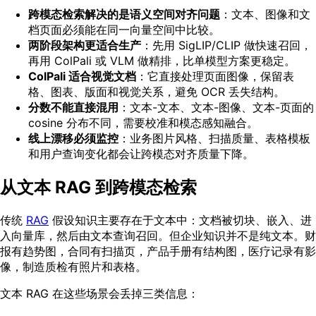
跨模态检索解决的是语义空间对齐问题
：文本、图像和文
档页面必须能在同一向量空间中比较。
两阶段架构更适合生产
：先用 SigLIP/CLIP 做快速召回，
再用 ColPali 或 VLM 做精排，比单模型方案更稳定。
ColPali 适合视觉文档
：它直接处理页面图像，保留表
格、图表、版面和视觉关系，避免 OCR 丢失结构。
分数不能直接混用
：文本-文本、文本-图像、文本-页面的
cosine 分布不同，需要校准和模态感知融合。
线上漂移必须监控
：业务图片风格、扫描质量、表格模板
和用户查询变化都会让跨模态对齐质量下降。
从文本 RAG 到跨模态检索
传统
RAG
假设知识主要存在于文本中：文档被切块、嵌入、进
入向量库，然后由文本查询召回。但企业知识并不是纯文本。财
报有趋势图，合同有扫描页，产品手册有结构图，医疗记录有影
像，制造质检有照片和表格。
文本 RAG 在这些场景会丢掉三类信息：