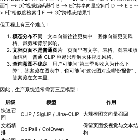
面"] --> D["视觉编码器"] B --> E["共享向量空间"] D --> E E --
> F["相似度检索"] F --> G["跨模态结果"]
但工程上有三个难点：
模态分布不同
：文本向量往往更集中，图像向量更受风
格、裁剪和背景影响。
文档页面不是普通图片
：页面里有文字、表格、图表和版
面结构，普通 CLIP 容易只理解大体视觉风格。
查询意图不稳定
：用户可能问“第三季度收入为什么下
降”，答案藏在图表中，也可能问“这张图对应哪份报告”，
答案藏在文本里。
因此，生产系统通常需要三层模型：
层级
模型
作用
快速召
大规模图文向量召回
CLIP / SigLIP / Jina-CLIP
回
文档精
保留页面级视觉与文本结
ColPali / ColQwen
排
构