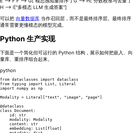
E --> F F --> G["模态感知重排序"] G --> H["分数校准与去重"]
H --> I["多模态 LLM 生成答案"]
可以把
向量数据库
当作召回层，而不是最终排序层。最终排序
通常需要更懂模态的模型完成。
Python 生产实现
下面是一个简化但可运行的 Python 结构，展示如何把嵌入、向
量库、重排序组合起来。
python
from
 dataclasses 
import
from
 typing 
import
List
, 
Literal
import
 numpy 
as
 np

Modality = 
Literal
[
"text"
, 
"image"
, 
"page"
]

@dataclass
class
Document
:

id
: 
str
    modality: Modality

    content: 
str
    embedding: 
List
[
float
]

    metadata: 
dict