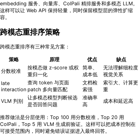
embedding 服务、向量库、ColPali 精排服务和多模态 LLM。
这样可以让 Web API 保持轻量，同时保留模型层的弹性扩缩
容。
跨模态重排序策略
跨模态重排序有三种常见方案：
策略
原理
优点
缺点
按模态做 z-score 或权
简单、
无法理解细粒度
分数校准
重归一化
成本低
视觉关系
查询 token 与页面
文档检
索引大、计算更
late
interaction
patch 多向量匹配
索强
重
让多模态模型判断候选
准确率
VLM 判别
成本和延迟高
是否回答问题
高
推荐做法是分层使用：Top 100 用分数校准，Top 20 用
ColPali，Top 5 用 VLM 生成前验证。这样可以把成本控制在
可接受范围内，同时避免错误证据进入最终回答。