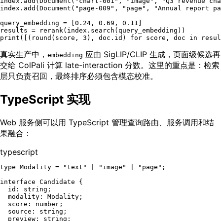
index.add(Document(
"chart-001"
, 
"image"
, 
"Q3 revenue cha
index.add(Document(
"page-009"
, 
"page"
, 
"Annual report pa
query_embedding = [
0.24
, 
0.69
, 
0.11
]

print
([(
round
(score, 
3
), doc.
id
) 
for
 score, doc 
in
真实生产中，
应由 SigLIP/CLIP 生成，页面级候选再
embedding
交给 ColPali 计算 late-interaction 分数。这里的重点是：检索
层只负责召回，最终排序必须包含模态校准。
TypeScript 实现
Web 服务侧可以用 TypeScript 管理查询路由、服务调用和结
果融合：
typescript
type
Modality
 = 
"text"
 | 
"image"
 | 
"page"
;

interface
Candidate
 {

id
: 
string
;

modality
: 
Modality
;

score
: 
number
;

source
: 
string
;

preview
: 
string
;
