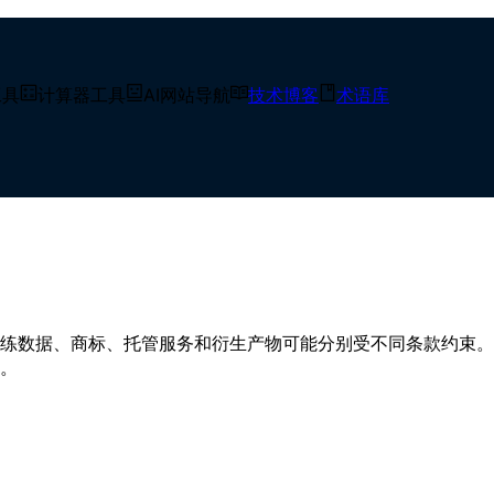
工具
计算器工具
AI网站导航
技术博客
术语库
.0到RAIL指南【2026】
训练数据、商标、托管服务和衍生产物可能分别受不同条款约束。本文
。