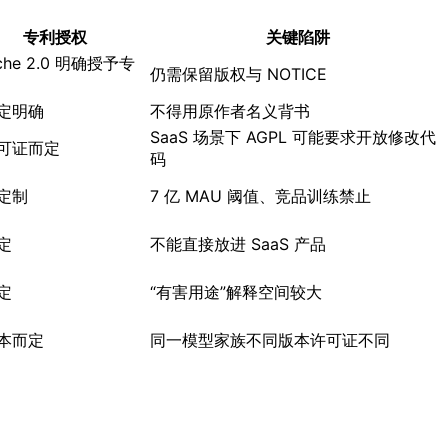
专利授权
关键陷阱
che 2.0 明确授予专
仍需保留版权与 NOTICE
定明确
不得用原作者名义背书
SaaS 场景下 AGPL 可能要求开放修改代
可证而定
码
定制
7 亿 MAU 阈值、竞品训练禁止
定
不能直接放进 SaaS 产品
定
“有害用途”解释空间较大
本而定
同一模型家族不同版本许可证不同