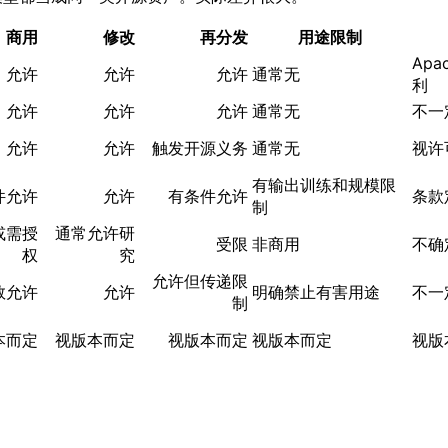
商用
修改
再分发
用途限制
Apa
允许
允许
允许
通常无
利
允许
允许
允许
通常无
不一
允许
允许
触发开源义务
通常无
视许
有输出训练和规模限
件允许
允许
有条件允许
条款
制
或需授
通常允许研
受限
非商用
不确
权
究
允许但传递限
数允许
允许
明确禁止有害用途
不一
制
本而定
视版本而定
视版本而定
视版本而定
视版
。