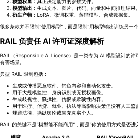
模型权重
：真正决定能力的参数文件。
模型输出
：生成文本、图片、代码、向量和中间推理结果
衍生产物
：LoRA、微调权重、蒸馏模型、合成数据集。
很多条款并不限制“使用模型”，而是限制“用模型输出训练另一
RAIL 负责任 AI 许可证深度解析
RAIL（Responsible AI License）是一类专为 
有害场景。
典型 RAIL 限制包括：
生成或传播恶意软件、钓鱼内容和自动化攻击。
用于大规模监控、身份识别或无授权画像。
生成歧视性、骚扰性、仇恨或欺骗性内容。
用于医疗、信贷、就业、执法等高影响决策但没有人工监
规避法律、操纵舆论或冒充真实个人。
RAIL 的关键不是“模型能不能商用”，而是“你的使用方式是否进入禁止
维度
Apache 2.0
RAIL/OpenRAIL