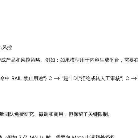
出风控
”转成产品和风控策略。例如：如果模型用于内容生成平台，需要在 
是否命中 RAIL 禁止用途"} C -->|"是"| D["拒绝或转人工审核"] C -->
许大量团队免费研究、微调和商用，但保留了关键限制。
如 7 亿 MAU）时，需要向 Meta 申请额外授权。