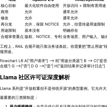
核心目标
最大化软件自由使用
开放访问 + 限制有害用途
商用
允许
通常允许
修改
允许
通常允许
再分发
允许，保留 NOTICE
允许，但需传递用途限制
用途限制
基本没有
明确存在
合规审查重点
版权、NOTICE、专利
业务场景、用户输入、输
工程上，RAIL 合规不能只靠法务读条款。你需要把“禁止用途
规用途。
flowchart LR A["用户请求"] --> B["用途分类器"] B --> C{"
合规"} G -->|"否"| D G -->|"是"| H["返回结果并记录审计日志"]
Llama 社区许可证深度解析
Llama 系列是“开放权重但不是传统开源”的典型案例。它允
最重要的三类限制是：
用户规模阈值
：当产品或公司月活用户达到许可证约定阈值（例