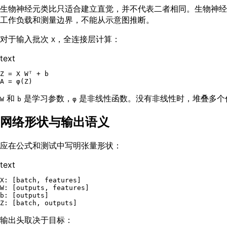
生物神经元类比只适合建立直觉，并不代表二者相同。生物神经
工作负载和测量边界，不能从示意图推断。
对于输入批次
，全连接层计算：
X
text
Z = X Wᵀ + b

和
是学习参数，
是非线性函数。没有非线性时，堆叠多个
W
b
φ
网络形状与输出语义
应在公式和测试中写明张量形状：
text
X: [batch, features]

W: [outputs, features]

b: [outputs]

输出头取决于目标：