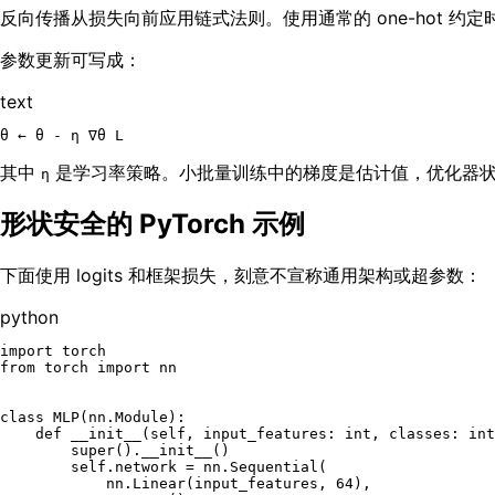
反向传播从损失向前应用链式法则。使用通常的 one-hot 约定时
参数更新可写成：
text
其中
是学习率策略。小批量训练中的梯度是估计值，优化器
η
形状安全的 PyTorch 示例
下面使用 logits 和框架损失，刻意不宣称通用架构或超参数：
python
import
from
 torch 
import
 nn

class
MLP
(nn.Module):

def
__init__
(
self, input_features: 
int
, classes: 
int
super
().__init__()

self
.network = nn.Sequential(

            nn.Linear(input_features, 
64
),
