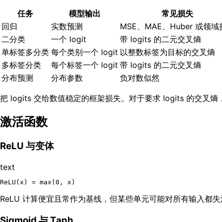
任务
模型输出
常见损失
回归
实数预测
MSE、MAE、Huber 或领
二分类
一个 logit
带 logits 的二元交叉熵
单标签多分类
每个类别一个 logit
以整数标签为目标的交叉熵
多标签分类
每个标签一个 logit
带 logits 的二元交叉熵
分布预测
分布参数
负对数似然
把 logits 交给数值稳定的框架损失。对于要求 logits 的交
激活函数
ReLU 与变体
text
ReLU 计算便宜且常作为基线，但某些单元可能对所有输入都失活。
Sigmoid 与 Tanh