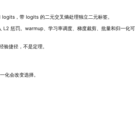
its，带 logits 的二元交叉熵处理独立二元标签。
 L2 惩罚。warmup、学习率调度、梯度裁剪、批量和归一化可
只是经验捷径，不是定理。
构和归一化会改变选择。