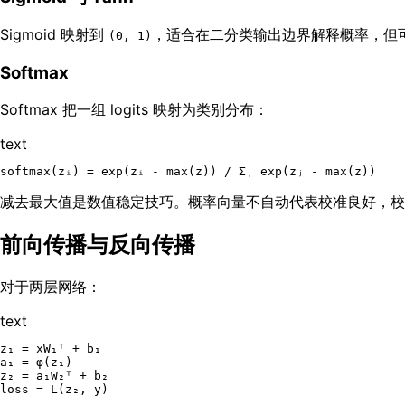
Sigmoid 映射到
，适合在二分类输出边界解释概率，但可
(0, 1)
Softmax
Softmax 把一组 logits 映射为类别分布：
text
减去最大值是数值稳定技巧。概率向量不自动代表校准良好，校
前向传播与反向传播
对于两层网络：
text
z₁ = xW₁ᵀ + b₁

a₁ = φ(z₁)

z₂ = a₁W₂ᵀ + b₂
