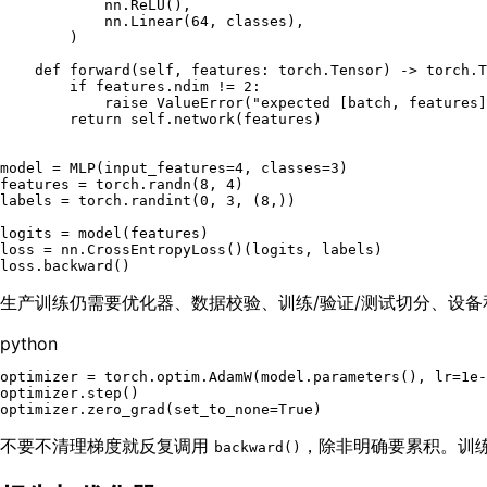
            nn.ReLU(),

            nn.Linear(
64
, classes),

        )

def
forward
(
self, features: torch.Tensor
) -> torch.T
if
 features.ndim != 
2
:

raise
 ValueError(
"expected [batch, features]
return
self
.network(features)

model = MLP(input_features=
4
, classes=
3
)

features = torch.randn(
8
, 
4
)

labels = torch.randint(
0
, 
3
, (
8
,))

logits = model(features)

loss = nn.CrossEntropyLoss()(logits, labels)

生产训练仍需要优化器、数据校验、训练/验证/测试切分、设备和
python
optimizer = torch.optim.AdamW(model.parameters(), lr=
1e-
optimizer.step()

optimizer.zero_grad(set_to_none=
True
不要不清理梯度就反复调用
，除非明确要累积。训
backward()