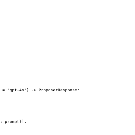
 = 
"gpt-4o"
) -> ProposerResponse:

: prompt}],
