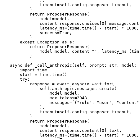
                ),

                timeout=
self
.config.proposer_timeout,

            )

return
 ProposerResponse(

                model=model,

                content=response.choices[
0
].message.cont
                latency_ms=(time.time() - start) * 
1000
,

                success=
True
,

            )

except
 Exception 
as
 e:

return
 ProposerResponse(

                model=model, content=
""
, latency_ms=(tim
            )

async
def
_call_anthropic
(
self, prompt: 
str
, model: 
import
 time

        start = time.time()

try
:

            response = 
await
 asyncio.wait_for(

self
.anthropic.messages.create(

                    model=model,

                    max_tokens=
2048
,

                    messages=[{
"role"
: 
"user"
, 
"content"
                ),

                timeout=
self
.config.proposer_timeout,

            )

return
 ProposerResponse(

                model=model,

                content=response.content[
0
].text,

                latency_ms=(time.time() - start) * 
1000
,
