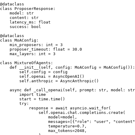
@dataclass
class
ProposerResponse
:

    model: 
str
    content: 
str
    latency_ms: 
float
    success: 
bool
@dataclass
class
MoAConfig
:

    min_proposers: 
int
 = 
3
    proposer_timeout: 
float
 = 
30.0
    max_layers: 
int
 = 
3
class
MixtureOfAgents
:

def
__init__
(
self, config: MoAConfig = MoAConfig(
)
):

self
.config = config

self
.openai = AsyncOpenAI()

self
.anthropic = AsyncAnthropic()

async
def
_call_openai
(
self, prompt: 
str
, model: 
str
import
 time

        start = time.time()

try
:

            response = 
await
 asyncio.wait_for(

self
.openai.chat.completions.create(

                    model=model,

                    messages=[{
"role"
: 
"user"
, 
"content"
                    temperature=
0.7
,

                    max_tokens=
2048
,
