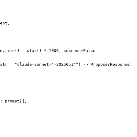
ent,

e.time() - start) * 
1000
, success=
False
str
 = 
"claude-sonnet-4-20250514"
) -> ProposerResponse:

: prompt}],
