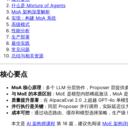
什么是 Mixture of Agents
MoA 架构深度解析
实现：构建 MoA 系统
高级模式
性能分析
生产部署
最佳实践
常见问题
总结与相关资源
核心要点
MoA 核心原理
：多个 LLM 分层协作，Proposer 层提供
与 MoE 的本质区别
：MoE 是模型内部稀疏激活，MoA
质量提升显著
：在 AlpacaEval 2.0 上超越 GPT-4o 单模
并行执行是关键
：同层 Proposer 并行调用，实际延
成本可控
：通过动态路由、缓存和模型选择策略，生产级 Mo
本文是
AI 架构师课程
第 16 篇，建议先阅读
MoE 架构