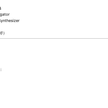
色
gator
Synthesizer
友好）
：