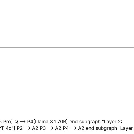
 Pro] Q --> P4[Llama 3.1 70B] end subgraph "Layer 2:
GPT-4o"] P2 --> A2 P3 --> A2 P4 --> A2 end subgraph "Layer