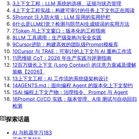
3
上下文工程：LLM 系统的选择、证据与状态管理
4
上下文工程实战：构建可审计的任务上下文包
正在阅读
5
Prompt 注入防火墙：LLM 应用的实用护栏
6
什么是LLM幻觉？检测与防范AI生成错误的实用方法
7
Token 与上下文窗口：版本化的工程指南
8
LLM 工具调用：生产级架构与安全实践
9
Cursor进阶：构建高效的团队级Prompt模板库
10
Cursor 与 TRAE：可审计的上下文与 AI 重构工作流
11
思维链 CoT：2026 年生产实践与评测指南
12
百万级长上下文 (Long Context) 的注意力衰减及缓解
策略【2026】
13
上下文工程：AI 工作流的系统级架构设计
14
AGENTS.md：面向编程 Agent 的版本化上下文契约
15
AI 编程上下文产物：治理指令、Prompt 与 Agent
16
Prompt CI/CD 实践：版本管理、A/B 测试与自动回归
检测
探索话题
AI 与机器学习
183