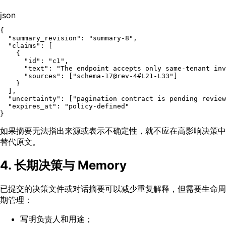
json
{
"summary_revision"
:
"summary-8"
,
"claims"
:
[
{
"id"
:
"c1"
,
"text"
:
"The endpoint accepts only same-tenant inv
"sources"
:
[
"schema-17@rev-4#L21-L33"
]
}
]
,
"uncertainty"
:
[
"pagination contract is pending review
"expires_at"
:
"policy-defined"
}
如果摘要无法指出来源或表示不确定性，就不应在高影响决策中
替代原文。
4. 长期决策与 Memory
已提交的决策文件或对话摘要可以减少重复解释，但需要生命周
期管理：
写明负责人和用途；