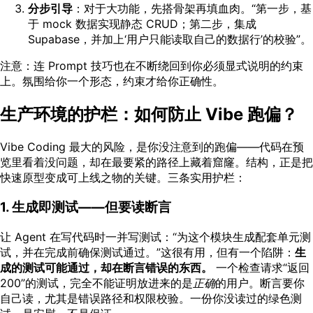
分步引导
：对于大功能，先搭骨架再填血肉。“第一步，基
于 mock 数据实现静态 CRUD；第二步，集成
Supabase，并加上‘用户只能读取自己的数据行’的校验”。
注意：连 Prompt 技巧也在不断绕回到你必须显式说明的约束
上。氛围给你一个形态，约束才给你正确性。
生产环境的护栏：如何防止 Vibe 跑偏？
Vibe Coding 最大的风险，是你没注意到的跑偏——代码在预
览里看着没问题，却在最要紧的路径上藏着窟窿。结构，正是把
快速原型变成可上线之物的关键。三条实用护栏：
1. 生成即测试——但要读断言
让 Agent 在写代码时一并写测试：“为这个模块生成配套单元测
试，并在完成前确保测试通过。”这很有用，但有一个陷阱：
生
成的测试可能通过，却在断言错误的东西。
一个检查请求“返回
200”的测试，完全不能证明放进来的是
正确
的用户。断言要你
自己读，尤其是错误路径和权限校验。一份你没读过的绿色测