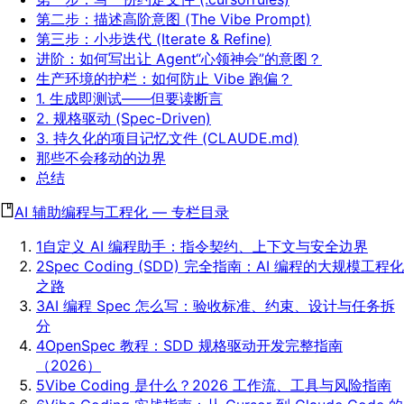
第二步：描述高阶意图 (The Vibe Prompt)
第三步：小步迭代 (Iterate & Refine)
进阶：如何写出让 Agent“心领神会”的意图？
生产环境的护栏：如何防止 Vibe 跑偏？
1. 生成即测试——但要读断言
2. 规格驱动 (Spec-Driven)
3. 持久化的项目记忆文件 (CLAUDE.md)
那些不会移动的边界
总结
AI 辅助编程与工程化
—
专栏目录
1
自定义 AI 编程助手：指令契约、上下文与安全边界
2
Spec Coding (SDD) 完全指南：AI 编程的大规模工程化
之路
3
AI 编程 Spec 怎么写：验收标准、约束、设计与任务拆
分
4
OpenSpec 教程：SDD 规格驱动开发完整指南
（2026）
5
Vibe Coding 是什么？2026 工作流、工具与风险指南