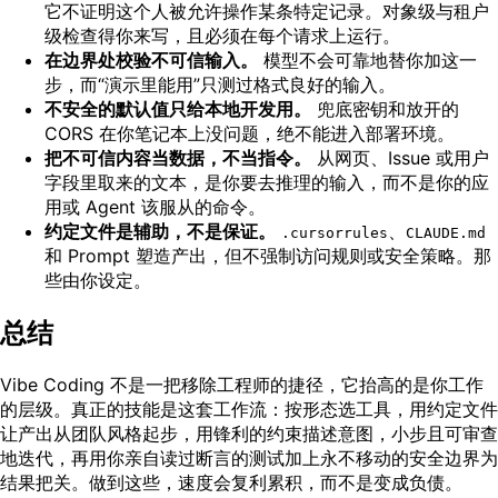
它不证明这个人被允许操作某条特定记录。对象级与租户
级检查得你来写，且必须在每个请求上运行。
在边界处校验不可信输入。
模型不会可靠地替你加这一
步，而“演示里能用”只测过格式良好的输入。
不安全的默认值只给本地开发用。
兜底密钥和放开的
CORS 在你笔记本上没问题，绝不能进入部署环境。
把不可信内容当数据，不当指令。
从网页、Issue 或用户
字段里取来的文本，是你要去推理的输入，而不是你的应
用或 Agent 该服从的命令。
约定文件是辅助，不是保证。
、
.cursorrules
CLAUDE.md
和 Prompt 塑造产出，但不强制访问规则或安全策略。那
些由你设定。
总结
Vibe Coding 不是一把移除工程师的捷径，它抬高的是你工作
的层级。真正的技能是这套工作流：按形态选工具，用约定文件
让产出从团队风格起步，用锋利的约束描述意图，小步且可审查
地迭代，再用你亲自读过断言的测试加上永不移动的安全边界为
结果把关。做到这些，速度会复利累积，而不是变成负债。