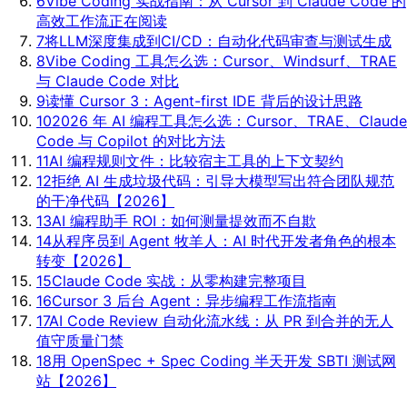
6
Vibe Coding 实战指南：从 Cursor 到 Claude Code 的
高效工作流
正在阅读
7
将LLM深度集成到CI/CD：自动化代码审查与测试生成
8
Vibe Coding 工具怎么选：Cursor、Windsurf、TRAE
与 Claude Code 对比
9
读懂 Cursor 3：Agent-first IDE 背后的设计思路
10
2026 年 AI 编程工具怎么选：Cursor、TRAE、Claude
Code 与 Copilot 的对比方法
11
AI 编程规则文件：比较宿主工具的上下文契约
12
拒绝 AI 生成垃圾代码：引导大模型写出符合团队规范
的干净代码【2026】
13
AI 编程助手 ROI：如何测量提效而不自欺
14
从程序员到 Agent 牧羊人：AI 时代开发者角色的根本
转变【2026】
15
Claude Code 实战：从零构建完整项目
16
Cursor 3 后台 Agent：异步编程工作流指南
17
AI Code Review 自动化流水线：从 PR 到合并的无人
值守质量门禁
18
用 OpenSpec + Spec Coding 半天开发 SBTI 测试网
站【2026】