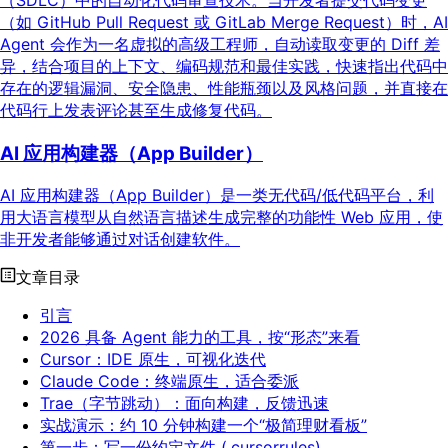
（SDLC）中的自动化代码审查技术。当开发者提交代码变更
（如 GitHub Pull Request 或 GitLab Merge Request）时，AI
Agent 会作为一名虚拟的高级工程师，自动读取变更的 Diff 差
异，结合项目的上下文、编码规范和最佳实践，快速指出代码中
存在的逻辑漏洞、安全隐患、性能瓶颈以及风格问题，并直接在
代码行上发表评论甚至生成修复代码。
AI 应用构建器（App Builder）
AI 应用构建器（App Builder）是一类无代码/低代码平台，利
用大语言模型从自然语言描述生成完整的功能性 Web 应用，使
非开发者能够通过对话创建软件。
文章目录
引言
2026 具备 Agent 能力的工具，按“形态”来看
Cursor：IDE 原生，可视化迭代
Claude Code：终端原生，适合委派
Trae（字节跳动）：面向构建，反馈迅速
实战演示：约 10 分钟构建一个“极简理财看板”
第一步：写一份约定文件 (.cursorrules)