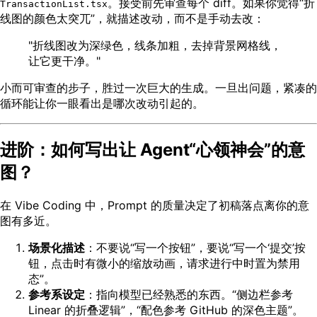
。接受前先审查每个 diff。如果你觉得“折
TransactionList.tsx
线图的颜色太突兀”，就描述改动，而不是手动去改：
"折线图改为深绿色，线条加粗，去掉背景网格线，
让它更干净。"
小而可审查的步子，胜过一次巨大的生成。一旦出问题，紧凑的
循环能让你一眼看出是哪次改动引起的。
进阶：如何写出让 Agent“心领神会”的意
图？
在 Vibe Coding 中，Prompt 的质量决定了初稿落点离你的意
图有多近。
场景化描述
：不要说“写一个按钮”，要说“写一个‘提交’按
钮，点击时有微小的缩放动画，请求进行中时置为禁用
态”。
参考系设定
：指向模型已经熟悉的东西。“侧边栏参考
Linear 的折叠逻辑”，“配色参考 GitHub 的深色主题”。