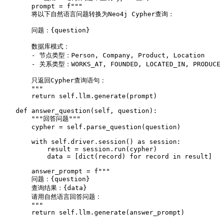
        prompt = 
f"""

        将以下自然语言问题转换为Neo4j Cypher查询：

        问题：
{question}
        数据库模式：

        - 节点类型：Person, Company, Product, Location

        - 关系类型：WORKS_AT, FOUNDED, LOCATED_IN, PRODUCE
        只返回Cypher查询语句：

        """
return
self
.llm.generate(prompt)

def
answer_question
(
self, question
):

"""回答问题"""
        cypher = 
self
.parse_question(question)

with
self
.driver.session() 
as
 session:

            result = session.run(cypher)

            data = [
dict
(record) 
for
 record 
in
 result]

        answer_prompt = 
f"""

        问题：
{question}
        查询结果：
{data}
        请用自然语言回答问题：

        """
return
self