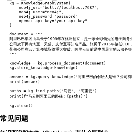
    kg = KnowledgeGraphSystem(

        neo4j_uri=
"bolt://localhost:7687"
,

        neo4j_user=
"neo4j"
,

        neo4j_password=
"password"
,

        openai_api_key=
"your-api-key"
    )

    document = 
"""

    阿里巴巴集团由马云于1999年在杭州创立，是一家全球领先的电子商务公
    公司旗下拥有淘宝、天猫、支付宝等知名产品。张勇于2015年接任CEO，
    带领公司在云计算领域取得重大突破。阿里云目前是中国最大的云服务提
    """
    knowledge = kg.process_document(document)

    kg.store_knowledge(knowledge)

    answer = kg.query_knowledge(
"阿里巴巴的创始人是谁？公司有
print
(answer)

    paths = kg.find_paths(
"马云"
, 
"阿里云"
)

print
(
f"马云到阿里云的路径：
{paths}
"
)

常见问题