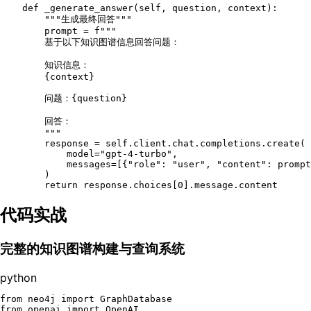
def
_generate_answer
(
self, question, context
):

"""生成最终回答"""
        prompt = 
f"""

        基于以下知识图谱信息回答问题：

        知识信息：

{context}
        问题：
{question}
        回答：

        """
        response = 
self
.client.chat.completions.create(

            model=
"gpt-4-turbo"
,

            messages=[{
"role"
: 
"user"
, 
"content"
: prompt
        )

return
 response.choices[
0
代码实战
完整的知识图谱构建与查询系统
python
from
 neo4j 
import
from
 openai 
import