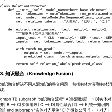
class
RelationExtractor
:

def
__init__
(
self, model_name=
"bert-base-chinese"
):

self
.tokenizer = AutoTokenizer.from_pretrained(m
self
.model = AutoModelForSequenceClassification.
self
.relation_labels = [
"无关系"
, 
"就职于"
, 
"位于"
,
def
extract_relation
(
self, text, entity1, entity2
):

"""抽取两个实体之间的关系"""
        input_text = 
f"[CLS] 
{entity1}
 [SEP] 
{text}
 [SEP
        inputs = 
self
.tokenizer(input_text, return_tenso
with
 torch.no_grad():

            outputs = 
self
.model(**inputs)

            predicted_class = torch.argmax(outputs.logit
return
self
3. 知识融合（Knowledge Fusion）
知识融合解决不同来源知识的整合问题，包括实体对齐和实体消
歧。
graph TB subgraph "知识融合流程" A[多源数据] --> B[实体对
齐] B --> C[实体消歧] C --> D[属性融合] D --> E[统一知识图
谱] end subgraph "实体对齐示例" E1["'微软公司'"] -.->|对齐|