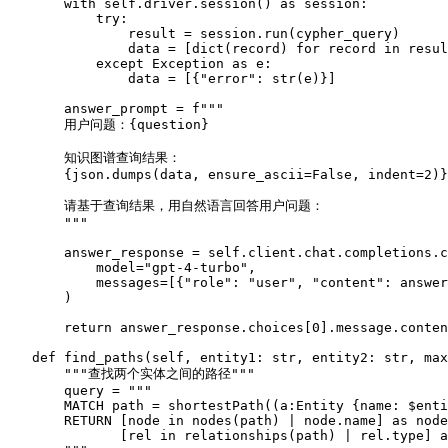
with
self
.driver.session() 
as
 session:

try
:

                result = session.run(cypher_query)

                data = [
dict
(record) 
for
 record 
in
 resul
except
 Exception 
as
 e:

                data = [{
"error"
: 
str
(e)}]

        answer_prompt = 
f"""

        用户问题：
{question}
        知识图谱查询结果：

{json.dumps(data, ensure_ascii=
False
, indent=
2
)}
        请基于查询结果，用自然语言回答用户问题：

        """
        answer_response = 
self
.client.chat.completions.c
            model=
"gpt-4-turbo"
,

            messages=[{
"role"
: 
"user"
, 
"content"
: answer
        )

return
 answer_response.choices[
0
].message.conten
def
find_paths
(
self, entity1: 
str
, entity2: 
str
, max
"""查找两个实体之间的路径"""
        query = 
"""

        MATCH path = shortestPath((a:Entity {name: $enti
        RETURN [node in nodes(path) | node.name] as node
               [rel in relationships(path) | rel.type] a