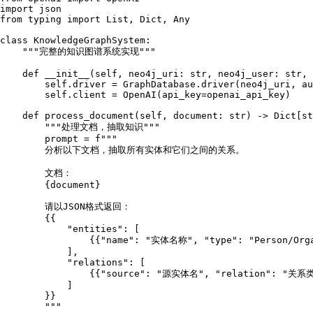
import
from
 typing 
import
List
, 
Dict
, 
Any
class
KnowledgeGraphSystem
:

"""完整的知识图谱系统实现"""
def
__init__
(
self, neo4j_uri: 
str
, neo4j_user: 
str
, 
self
.driver = GraphDatabase.driver(neo4j_uri, au
self
.client = OpenAI(api_key=openai_api_key)

def
process_document
(
self, document: 
str
) -> 
Dict
[
st
"""处理文档，抽取知识"""
        prompt = 
f"""

        分析以下文档，抽取所有实体和它们之间的关系。

        文档：

{document}
        请以JSON格式返回：

        {{

            "entities": [

                {{"name": "实体名称", "type": "Person/Organ
            ],

            "relations": [

                {{"source": "源实体名", "relation": "关系类
            ]

        }}

        """