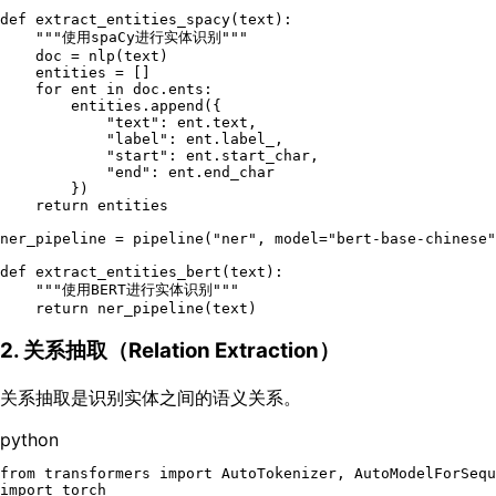
def
extract_entities_spacy
(
text
):

"""使用spaCy进行实体识别"""
    doc = nlp(text)

    entities = []

for
 ent 
in
 doc.ents:

        entities.append({

"text"
: ent.text,

"label"
: ent.label_,

"start"
: ent.start_char,

"end"
: ent.end_char

        })

return
 entities

ner_pipeline = pipeline(
"ner"
, model=
"bert-base-chinese"
def
extract_entities_bert
(
text
):

"""使用BERT进行实体识别"""
return
2. 关系抽取（Relation Extraction）
关系抽取是识别实体之间的语义关系。
python
from
 transformers 
import
import
 torch
