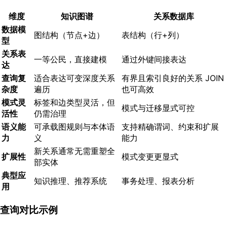
维度
知识图谱
关系数据库
数据模
图结构（节点+边）
表结构（行+列）
型
关系表
一等公民，直接建模
通过外键间接表达
达
查询复
适合表达可变深度关系
有界且索引良好的关系 JOIN
杂度
遍历
也可高效
模式灵
标签和边类型灵活，但
模式与迁移显式可控
活性
仍需治理
语义能
可承载图规则与本体语
支持精确谓词、约束和扩展
力
义
能力
新关系通常无需重塑全
扩展性
模式变更更显式
部实体
典型应
知识推理、推荐系统
事务处理、报表分析
用
查询对比示例