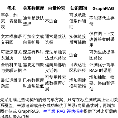
需求
关系数据库
向量检索
知识图谱
GraphRAG
事务、约
可以承载
通常是默认
不能替代主存
束、表格报
不适合
但常作辅
选择
储
表
助
仅在图上下文
文本模糊语
可加全文或
通常是默认
实体链接
改善答案时采
义召回
向量扩展
选择
后可辅助
用
可变深度关
深度有界时
无法单独表
可为生成提供
适合
系遍历
适合
达显式路径
图路径
全语料主题
需要定制聚
偏向局部语
可表达社
评测优于简单
与关联证据
合
义近邻
区和路径
RAG 时采用
可复用搜索
增加抽取、摘
最低运维复
已有数据库
增加图建
或数据库扩
要、路由和评
杂度
时通常最低
模与运维
展
估
先采用满足查询契约的最简单方案。只有在标注测试集上证明关
系覆盖、来源追踪或任务成功率优于关系/向量基线时，再增加
图存储或 GraphRAG。
生产级 RAG 评估指南
提供了对比所需的
指标与发布门禁。