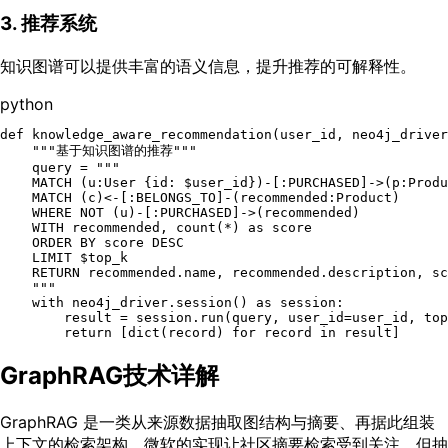
3. 推荐系统
知识图谱可以提供丰富的语义信息，提升推荐的可解释性。
python
def
knowledge_aware_recommendation
(
user_id, neo4j_driver
"""基于知识图谱的推荐"""
    query = 
"""

    MATCH (u:User {id: $user_id})-[:PURCHASED]->(p:Produ
    MATCH (c)<-[:BELONGS_TO]-(recommended:Product)

    WHERE NOT (u)-[:PURCHASED]->(recommended)

    WITH recommended, count(*) as score

    ORDER BY score DESC

    LIMIT $top_k

    RETURN recommended.name, recommended.description, sc
    """
with
 neo4j_driver.session() 
as
 session:

        result = session.run(query, user_id=user_id, top
return
 [
dict
(record) 
for
 record 
in
GraphRAG技术详解
GraphRAG 是一类从来源数据抽取图结构与摘要、再据此组装
上下文的检索架构。微软的实现让社区摘要检索受到关注，但抽