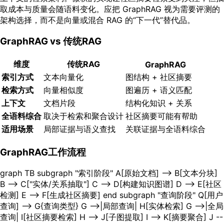
取成本与质量会随语料变化。应把 GraphRAG 视为需要评测的
架构选择，而不是向量或混合 RAG 的“下一代”替代品。
GraphRAG vs 传统RAG
维度
传统RAG
GraphRAG
索引方式
文本向量化
图结构 + 社区摘要
检索方式
向量相似度
图遍历 + 语义匹配
上下文
文档片段
结构化知识 + 关系
全语料综合
取决于检索和聚合设计
社区摘要可能有帮助
适用场景
局部证据与语义查找
关联证据与全语料综合
GraphRAG工作流程
graph TB subgraph "索引阶段" A[原始文档] --> B[文本分块]
B --> C["实体/关系抽取"] C --> D[构建知识图谱] D --> E[社区
检测] E --> F[生成社区摘要] end subgraph "查询阶段" Q[用户
查询] --> G{查询类型} G -->|局部查询| H[实体检索] G -->|全局
查询| I[社区摘要检索] H --> J[子图提取] I --> K[摘要聚合] J --