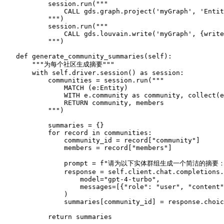
            session.run(
"""

                CALL gds.graph.project('myGraph', 'Entit
            """
)

            session.run(
"""

                CALL gds.louvain.write('myGraph', {write
            """
)

def
generate_community_summaries
(
self
):

"""为每个社区生成摘要"""
with
self
.driver.session() 
as
 session:

            communities = session.run(
"""

                MATCH (e:Entity)

                WITH e.community as community, collect(e
                RETURN community, members

            """
)

            summaries = {}

for
 record 
in
 communities:

                community_id = record[
"community"
]

                members = record[
"members"
]

                prompt = 
f"请为以下实体群组生成一个简洁的摘要
                response = 
self
.client.chat.completions.
                    model=
"gpt-4-turbo"
,

                    messages=[{
"role"
: 
"user"
, 
"content"
                )

                summaries[community_id] = response.choic
return
 summaries
