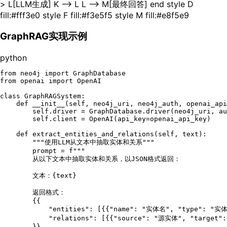
> L[LLM生成] K --> L L --> M[最终回答] end style D
fill:#fff3e0 style F fill:#f3e5f5 style M fill:#e8f5e9
GraphRAG实现示例
python
from
 neo4j 
import
from
 openai 
import
 OpenAI

class
GraphRAGSystem
:

def
__init__
(
self, neo4j_uri, neo4j_auth, openai_api
self
.driver = GraphDatabase.driver(neo4j_uri, au
self
.client = OpenAI(api_key=openai_api_key)

def
extract_entities_and_relations
(
self, text
):

"""使用LLM从文本中抽取实体和关系"""
        prompt = 
f"""

        从以下文本中抽取实体和关系，以JSON格式返回：

        文本：
{text}
        返回格式：

        {{

            "entities": [{{"name": "实体名", "type": "实体
            "relations": [{{"source": "源实体", "target
        }}
