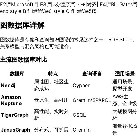
E2["'Microsoft'"] E3["'比尔盖茨'"] -.->|对齐| E4["'Bill Gates'"]
end style B fill:#fff3e0 style C fill:#f3e5f5
图数据库详解
图数据库是存储和查询知识图谱的常见选择之一，RDF Store、
关系模型与混合架构也可能适合。
主流图数据库对比
数据库
特点
查询语言
适用场景
属性图、社区生
通用场景、
Neo4j
Cypher
态成熟
原型开发
AWS生
Amazon
云原生、高可用
Gremlin/SPARQL
Neptune
态、企业级
高性能、实时分
大规模图分
TigerGraph
GSQL
析
析
海量数据场
分布式、可扩展
JanusGraph
Gremlin
景