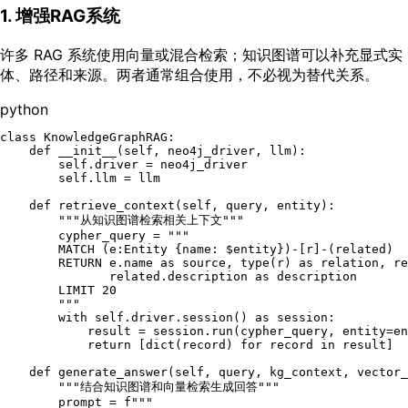
1. 增强RAG系统
许多 RAG 系统使用向量或混合检索；知识图谱可以补充显式实
体、路径和来源。两者通常组合使用，不必视为替代关系。
python
class
KnowledgeGraphRAG
:

def
__init__
(
self, neo4j_driver, llm
):

self
.driver = neo4j_driver

self
.llm = llm

def
retrieve_context
(
self, query, entity
):

"""从知识图谱检索相关上下文"""
        cypher_query = 
"""

        MATCH (e:Entity {name: $entity})-[r]-(related)

        RETURN e.name as source, type(r) as relation, re
               related.description as description

        LIMIT 20

        """
with
self
.driver.session() 
as
 session:

            result = session.run(cypher_query, entity=en
return
 [
dict
(record) 
for
 record 
in
 result]

def
generate_answer
(
self, query, kg_context, vector_
"""结合知识图谱和向量检索生成回答"""
        prompt = 
f"""
