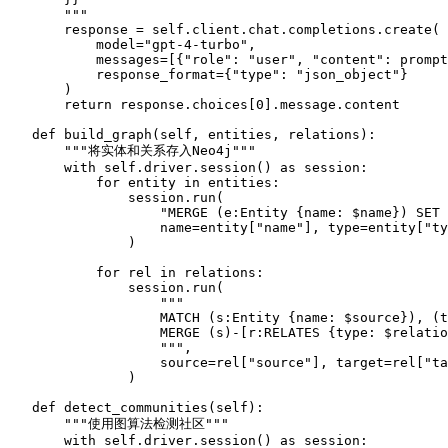
        """
        response = 
self
.client.chat.completions.create(

            model=
"gpt-4-turbo"
,

            messages=[{
"role"
: 
"user"
, 
"content"
: prompt
            response_format={
"type"
: 
"json_object"
}

        )

return
 response.choices[
0
].message.content

def
build_graph
(
self, entities, relations
):

"""将实体和关系存入Neo4j"""
with
self
.driver.session() 
as
 session:

for
 entity 
in
 entities:

                session.run(

"MERGE (e:Entity {name: $name}) SET 
                    name=entity[
"name"
], 
type
=entity[
"ty
                )

for
 rel 
in
 relations:

                session.run(

"""

                    MATCH (s:Entity {name: $source}), (t
                    MERGE (s)-[r:RELATES {type: $relatio
                    """
,

                    source=rel[
"source"
], target=rel[
"ta
                )

def
detect_communities
(
self
):

"""使用图算法检测社区"""
with
self
.driver.session() 
as
 session:
