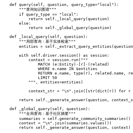
def
query
(
self, question, query_type=
"local"
):

"""查询知识图谱"""
if
 query_type == 
"local"
:

return
self
._local_query(question)

else
:

return
self
._global_query(question)

def
_local_query
(
self, question
):

"""局部查询：基于实体检索"""
        entities = 
self
._extract_query_entities(question
with
self
.driver.session() 
as
 session:

            context = session.run(
"""

                MATCH (e:Entity)-[r]-(related)

                WHERE e.name IN $entities

                RETURN e.name, type(r), related.name, re
                LIMIT 50

            """
, entities=entities)

            context_str = 
"\n"
.join([
str
(
dict
(r)) 
for
 r 
return
self
._generate_answer(question, context_s
def
_global_query
(
self, question
):

"""全局查询：基于社区摘要"""
        summaries = 
self
.generate_community_summaries()

        context = 
"\n"
.join(summaries.values())

return
self
._generate_answer(question, context)
