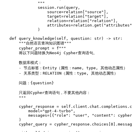
                """
                session.run(query,

                    source=relation[
"source"
],

                    target=relation[
"target"
],

                    relation=relation[
"relation"
],

                    attributes=relation.get(
"attributes"
                )

def
query_knowledge
(
self, question: 
str
) -> 
str
:

"""自然语言查询知识图谱"""
        cypher_prompt = 
f"""

        将以下问题转换为Neo4j Cypher查询语句。

        数据库模式：

        - 节点标签：Entity（属性：name, type, 其他动态属性）

        - 关系类型：RELATION（属性：type, 其他动态属性）

        问题：
{question}
        只返回Cypher查询语句，不要其他内容：

        """
        cypher_response = 
self
.client.chat.completions.c
            model=
"gpt-4-turbo"
,

            messages=[{
"role"
: 
"user"
, 
"content"
: cypher
        )

        cypher_query = cypher_response.choices[
0
].messag