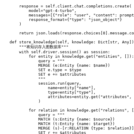
        response = 
self
.client.chat.completions.create(

            model=
"gpt-4-turbo"
,

            messages=[{
"role"
: 
"user"
, 
"content"
: prompt
            response_format={
"type"
: 
"json_object"
}

        )

return
 json.loads(response.choices[
0
].message.co
def
store_knowledge
(
self, knowledge: 
Dict
[
str
, 
Any
]
)
"""将知识存入图数据库"""
with
self
.driver.session() 
as
 session:

for
 entity 
in
 knowledge.get(
"entities"
, []):

                query = 
"""

                MERGE (e:Entity {name: $name})

                SET e.type = $type

                SET e += $attributes

                """
                session.run(query, 

                    name=entity[
"name"
],

type
=entity[
"type"
],

                    attributes=entity.get(
"attributes"
, 
                )

for
 relation 
in
 knowledge.get(
"relations"
, [
                query = 
"""

                MATCH (s:Entity {name: $source})

                MATCH (t:Entity {name: $target})

                MERGE (s)-[r:RELATION {type: $relation}]
                SET r += $attributes
