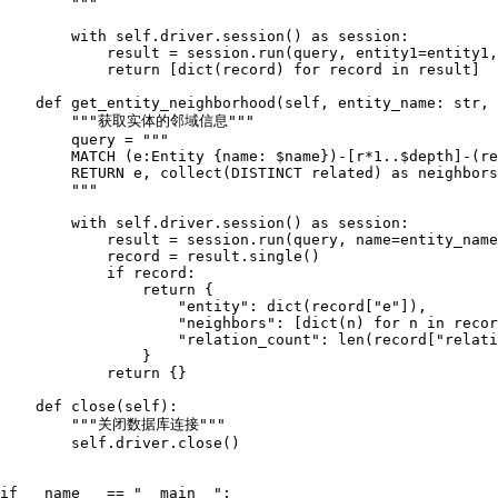
        """
with
self
.driver.session() 
as
 session:

            result = session.run(query, entity1=entity1,
return
 [
dict
(record) 
for
 record 
in
 result]

def
get_entity_neighborhood
(
self, entity_name: 
str
, 
"""获取实体的邻域信息"""
        query = 
"""

        MATCH (e:Entity {name: $name})-[r*1..$depth]-(re
        RETURN e, collect(DISTINCT related) as neighbors
        """
with
self
.driver.session() 
as
 session:

            result = session.run(query, name=entity_name
            record = result.single()

if
 record:

return
 {

"entity"
: 
dict
(record[
"e"
]),

"neighbors"
: [
dict
(n) 
for
 n 
in
 recor
"relation_count"
: 
len
(record[
"relati
                }

return
 {}

def
close
(
self
):

"""关闭数据库连接"""
self
.driver.close()

if
 __name__ == 
"__main__"
:
