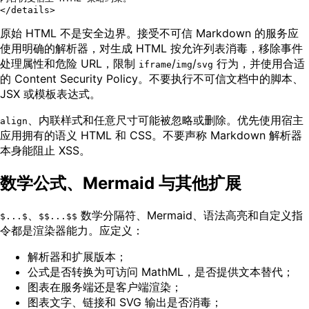
</
details
>
原始 HTML 不是安全边界。接受不可信 Markdown 的服务应
使用明确的解析器，对生成 HTML 按允许列表消毒，移除事件
处理属性和危险 URL，限制
/
/
行为，并使用合适
iframe
img
svg
的 Content Security Policy。不要执行不可信文档中的脚本、
JSX 或模板表达式。
、内联样式和任意尺寸可能被忽略或删除。优先使用宿主
align
应用拥有的语义 HTML 和 CSS。不要声称 Markdown 解析器
本身能阻止 XSS。
数学公式、Mermaid 与其他扩展
、
数学分隔符、Mermaid、语法高亮和自定义指
$...$
$$...$$
令都是渲染器能力。应定义：
解析器和扩展版本；
公式是否转换为可访问 MathML，是否提供文本替代；
图表在服务端还是客户端渲染；
图表文字、链接和 SVG 输出是否消毒；