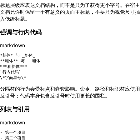
标题层级应表达文档结构，而不是只为了获得更小字号。在宿主
文档允许时保留一个有意义的页面主标题，不要只为视觉尺寸插
入低级标题。
强调与行内代码
markdown
*斜体*
 与 
_斜体_
**粗体**
 与 
__粗体__
**
*粗斜体*
**
`行内代码`
\
*字面星号\*
分隔符的行为会受标点和嵌套影响。命令、路径和标识符应使用
反引号；代码本身包含反引号时使用更长的围栏。
列表与引用
markdown
-
-