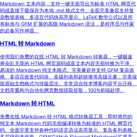
Markdown 文本内容，支持一键无损导出为标准 HTML 网页代
码或直接下载保存为本地 .md 格式文件。全面完美兼容支持复
杂数据表格、多语言代码块高亮显示、LaTeX 数学公式以及所
有标准与 GFM 扩展的高级 Markdown 语法，是程序员与作家
的必备写作神器。
HTML 转 Markdown
使用我们免费的在线 HTML 转 Markdown 转换器，一键极速
将杂乱无章的 HTML 网页源码或富文本内容无损转换为干净、
易读的 Markdown 纯文本格式。完美兼容并支持 GFM 复杂表
格、多语言嵌套代码块、多级列表和超链接等高级元素，完美保
留原始文档格式与排版层次。非常适合技术博客内容平台迁移、
文档库重构与自动化网页数据抓取提取，100%前端处理。
Markdown 转 HTML
免费在线 Markdown 转 HTML 格式转换器工具，即时将您的
纯文本 Markdown 代码无损编译转换为标准的 HTML 网页代
码。全面完美支持各种代码语言语法高亮显示、复杂多列表格、
多层级列表嵌套、GFM(GitHub Flavored Markdown)扩展高