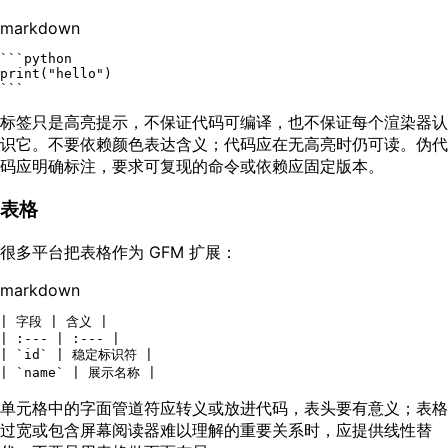
markdown
```python

print("hello")

```
标签只是高亮提示，不保证代码可编译，也不保证每个渲染器认
识它。不要依赖颜色表达含义；代码应在无高亮时仍可读。伪代
码应明确标注，要求可复现的命令或依赖应固定版本。
表格
很多平台把表格作为 GFM 扩展：
markdown
| 字段 | 含义 |

| :--- | :--- |

| 
`id`
 | 稳定标识符 |

| 
`name`
单元格中的字面管道符应转义或放进代码，表头要有意义；表格
过宽或包含屏幕阅读器难以理解的重要关系时，应提供线性替