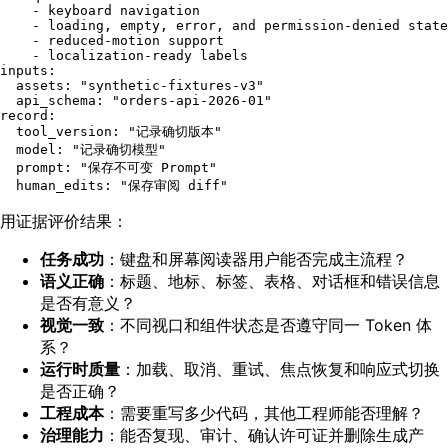
-
keyboard
navigation
-
loading,
empty,
error,
and
permission-denied
state
-
reduced-motion
support
-
localization-ready
labels
inputs:
assets:
"synthetic-fixtures-v3"
api_schema:
"orders-api-2026-01"
record:
tool_version:
"记录确切版本"
model:
"记录确切模型"
prompt:
"保存不可变 Prompt"
human_edits:
"保存审阅 diff"
用证据评价结果：
任务成功
：键盘和屏幕阅读器用户能否完成主流程？
语义正确
：标题、地标、标签、表格、对话框和错误信息
是否有意义？
视觉一致
：不同视口和组件状态是否遵守同一 Token 体
系？
运行时质量
：加载、取消、重试、焦点恢复和响应式切换
是否正确？
工程成本
：需要重写多少代码，其他工程师能否理解？
治理能力
：能否复现、审计、确认许可证并删除生成产