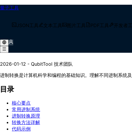
量子工具
/
技术博客
JSON工具
文本工具
图片工具
PDF工具
开发者
/
进制转换详解【2026】- 一文搞懂二进制、八进制、十
进制转换详解【2026】- 一
2026-01-12
-
QubitTool 技术团队
进制转换是计算机科学和编程的基础知识。理解不同进制系统及
目录
核心要点
常用进制系统
进制转换原理
转换方法详解
代码示例