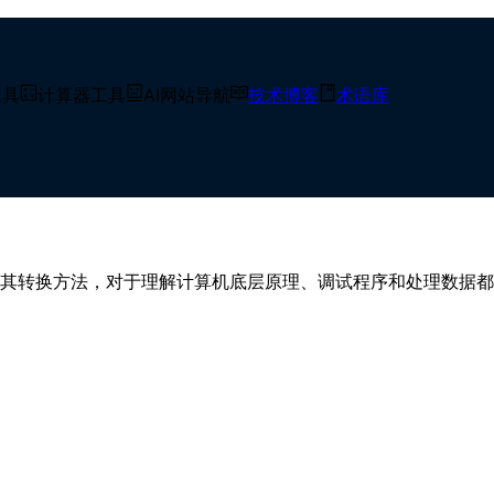
工具
计算器工具
AI网站导航
技术博客
术语库
进制、十六进制
文搞懂二进制、八进制、十进制、
其转换方法，对于理解计算机底层原理、调试程序和处理数据都