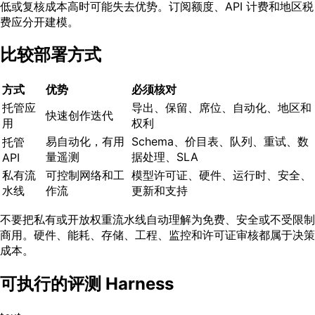
低或复核成本高时可能失去优势。订阅额度、API 计费和地区税
费应分开建模。
比较部署方式
方式
优势
必须核对
托管应
导出、保留、席位、自动化、地区和
快速创作迭代
用
权利
易自动化，有用
Schema、价目表、队列、重试、数
托管
量遥测
据处理、SLA
API
私有流
可控制网络和工
模型许可证、硬件、运行时、安全、
水线
作流
更新和支持
不要把私有或开放权重流水线自动理解为免费、安全或不受限制
商用。硬件、能耗、存储、工程、监控和许可证审核都属于决策
成本。
可执行的评测 Harness