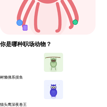
你是哪种职场动物？
树懒
佛系摸鱼
猫头鹰
深夜卷王