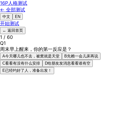
16P
人格测试
← 全部测试
中文
EN
开始测试
←
返回首页
1
/
60
Q
1
周末早上醒来，你的第一反应是？
A
今天哪儿也不去，被窝就是天堂
B
先赖一会儿床再说
C
看看有没有什么安排
D
给朋友发消息看看谁有空
E
已经约好了人，准备出发！