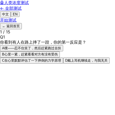
🤖
人类浓度
测试
← 全部测试
中文
EN
开始测试
←
返回首页
1
/
15
Q
1
你看到有人在路上摔了一跤，你的第一反应是？
A
噗——忍不住笑了，然后赶紧跑过去扶
B
心里一紧，赶紧看看对方有没有受伤
C
在心里默默评估了一下摔倒的力学原理
D
戴上耳机继续走，与我无关